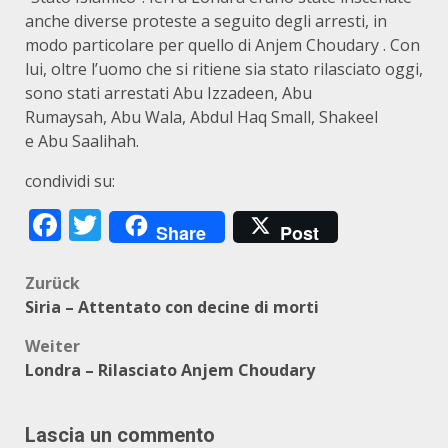
anche diverse proteste a seguito degli arresti, in
modo particolare per quello di Anjem Choudary . Con
lui, oltre l’uomo che si ritiene sia stato rilasciato oggi,
sono stati arrestati Abu Izzadeen, Abu
Rumaysah, Abu Wala, Abdul Haq Small, Shakeel
e Abu Saalihah.
condividi su:
Facebook
Twitter
Share
Post
Beitragsnavigation
Zurück
Siria – Attentato con decine di morti
Weiter
Londra – Rilasciato Anjem Choudary
Lascia un commento