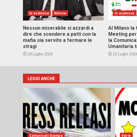
In evidenza
Notizie
In evidenza
Nessun miserabile si azzardi a
Al Milano la 
dire che scendere a patti con la
Meeting per 
mafia sia servito a fermare le
la Comunica
stragi
Umanitaria t
29 Luglio 2026
22 Luglio 202
LEGGI ANCHE
Comunicati Stampa
Varie