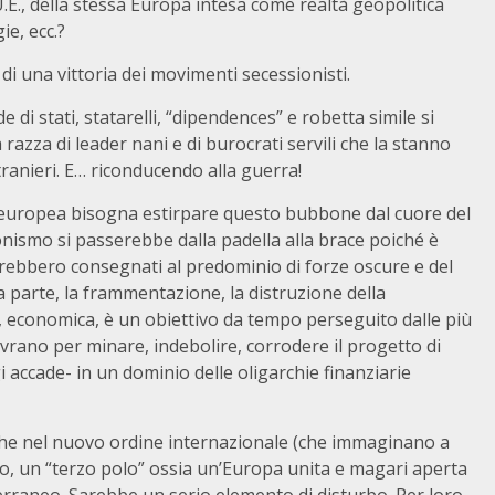
.E., della stessa Europa intesa come realtà geopolitica
ie, ecc.?
 di una vittoria dei movimenti secessionisti.
i stati, statarelli, “dipendences” e robetta simile si
azza di leader nani e di burocrati servili che la stanno
ranieri. E… riconducendo alla guerra!
one europea bisogna estirpare questo bubbone dal cuore del
onismo si passerebbe dalla padella alla brace poiché è
verrebbero consegnati al predominio di forze oscure e del
tra parte, la frammentazione, la distruzione della
e, economica, è un obiettivo da tempo perseguito dalle più
rano per minare, indebolire, corrodere il progetto di
 accade- in un dominio delle oligarchie finanziarie
che nel nuovo ordine internazionale (che immaginano a
olo, un “terzo polo” ossia un’Europa unita e magari aperta