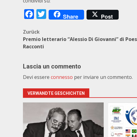
condividi su:
Facebook
Twitter
Share
Post
Beitragsnavigation
Zurück
Premio letterario “Alessio Di Giovanni” di Poes
Racconti
Lascia un commento
Devi essere
connesso
per inviare un commento.
VERWANDTE GESCHICHTEN