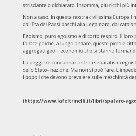
strisciante o dichiarato. Insomma, più ricchi più int
Non a caso, in questa nostra civilissima Europa i m
dall’Eta dei Paesi baschi alla Lega nord, dai catalan
Egoismo, puro egoismo e di corto respiro. Il loro 
fallace poiché, a lungo andare, queste piccole cit
aggregati geo – economici che si stanno formand
La peggiore condanna contro i separatismi egoisti
dello Stato- nazione. Ma non si può fare. L’impedis
i popoli che devono prevalere sulle meschinità degli
(https://www.lafeltrinelli.it/libri/spataro-ag