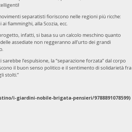
elligenti!
ovimenti separatisti fioriscono nelle regioni più ricche:
i ai fiamminghi, alla Scozia, ecc.
progetto, infatti, si basa su un calcolo meschino quanto
tadelle assediate non reggeranno all’urto dei grandi
o.
 sarebbe l’espulsione, la “separa­zione forzata” dal corpo
cono il buon senso politico e il sentimento di solidarietà fra
 stolti.”
ostino/i-giardini-nobile-brigata-pensieri/9788891078599)