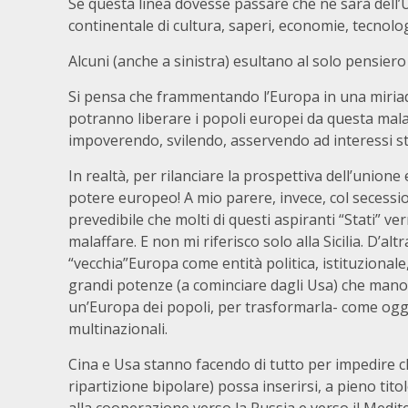
Se questa linea dovesse passare che ne sarà dell’U
continentale di cultura, saperi, economie, tecnolog
Alcuni (anche a sinistra) esultano al solo pensiero
Si pensa che frammentando l’Europa in una miriade d
potranno liberare i popoli europei da questa mala r
impoverendo, svilendo, asservendo ad interessi st
In realtà, per rilanciare la prospettiva dell’uni
potere europeo! A mio parere, invece, col secessi
prevedibile che molti di questi aspiranti “Stati” 
malaffare. E non mi riferisco solo alla Sicilia. D’al
“vecchia”Europa come entità politica, istituzional
grandi potenze (a cominciare dagli Usa) che manov
un’Europa dei popoli, per trasformarla- come oggi
multinazionali.
Cina e Usa stanno facendo di tutto per impedire 
ripartizione bipolare) possa inserirsi, a pieno tit