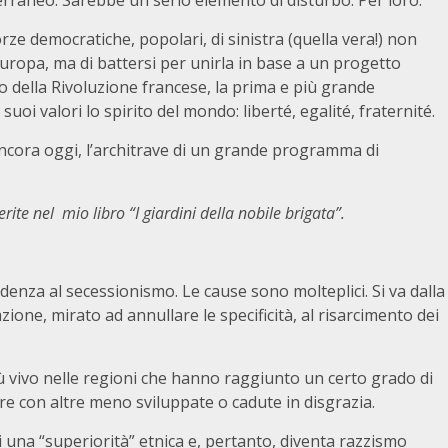
erraneo. Sarebbe un serio elemento di disturbo. Per loro.
rze democratiche, popolari, di sinistra (quella vera!) non
uropa, ma di battersi per unirla in base a un progetto
to della Rivoluzione francese, la prima e più grande
uoi valori lo spirito del mondo: liberté, egalité, fraternité.
ancora oggi, l’architrave di un grande programma di
rite nel mio libro “I giardini della nobile brigata”.
enza al secessioni­smo. Le cause sono molteplici. Si va dalla
ione, mirato ad annullare le specificità, al risar­cimento dei
ù vivo nelle regioni che hanno raggiunto un certo grado di
e con altre meno sviluppate o cadute in disgrazia.
una “superiorità” et­nica e, pertanto, diventa razzismo