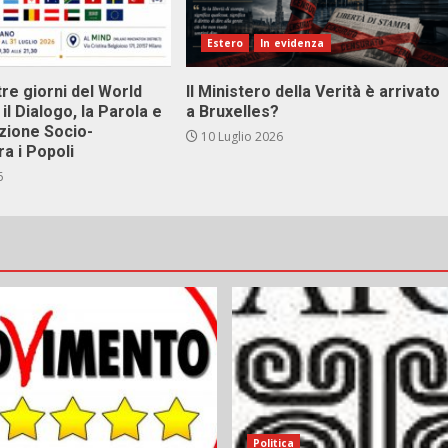
Estero
In evidenza
tre giorni del World
Il Ministero della Verità è arrivato
il Dialogo, la Parola e
a Bruxelles?
zione Socio-
10 Luglio 2026
ra i Popoli
6
Politica