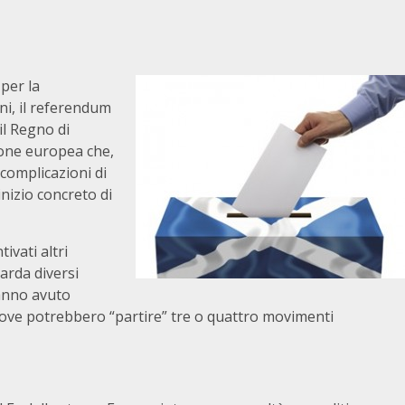
per la
ni, il referendum
il Regno di
ione europea che,
e complicazioni di
inizio concreto di
ivati altri
arda diversi
hanno avuto
 dove potrebbero “partire” tre o quattro movimenti