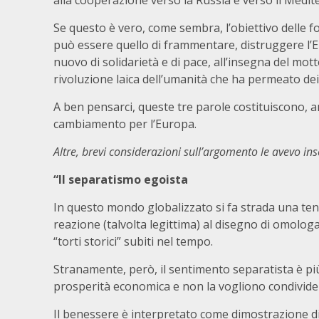
alla cooperazione verso la Russia e verso il Medit
Se questo è vero, come sembra, l’obiettivo delle fo
può essere quello di frammentare, distruggere l’E
nuovo di solidarietà e di pace, all’insegna del mot
rivoluzione laica dell’umanità che ha permeato dei s
A ben pensarci, queste tre parole costituiscono, 
cambiamento per l’Europa.
Altre, brevi considerazioni sull’argomento le avevo inse
“Il separatismo egoista
In questo mondo globalizzato si fa strada una tend
reazione (talvolta legittima) al disegno di omologaz
“torti storici” subiti nel tempo.
Stranamente, però, il sentimento separatista è pi
prosperità economica e non la vogliono condivider
Il benessere è interpretato come dimostrazione di 