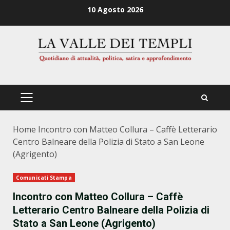
Zum
10 Agosto 2026
Inhalt
springen
PRIMÄRES
MENÜ
Home
Incontro con Matteo Collura – Caffè Letterario
Centro Balneare della Polizia di Stato a San Leone
(Agrigento)
Comunicati Stampa
Incontro con Matteo Collura – Caffè
Letterario Centro Balneare della Polizia di
Stato a San Leone (Agrigento)