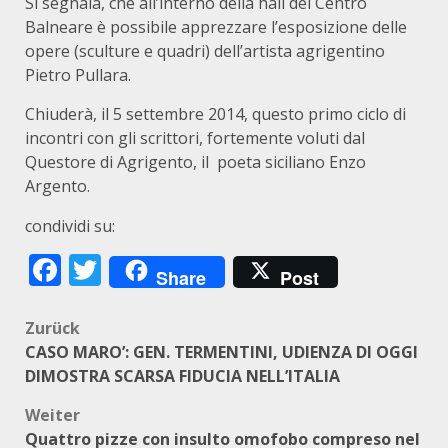
Si segnala, che all’interno della hall del Centro
Balneare è possibile apprezzare l’esposizione delle
opere (sculture e quadri) dell’artista agrigentino
Pietro Pullara.
Chiuderà, il 5 settembre 2014, questo primo ciclo di
incontri con gli scrittori, fortemente voluti dal
Questore di Agrigento, il poeta siciliano Enzo
Argento.
condividi su:
Facebook
Twitter
Share
Post
Beitragsnavigation
Zurück
CASO MARO’: GEN. TERMENTINI, UDIENZA DI OGGI
DIMOSTRA SCARSA FIDUCIA NELL’ITALIA
Weiter
Quattro pizze con insulto omofobo compreso nel