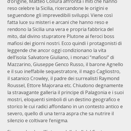
d’origine, Matteo Collura affronta i miti che hanno
reso celebre la Sicilia, ricercandone le origini e
seguendone gli imprevedibili sviluppi. Viene così
fatta luce su misteri e arcani che hanno reso e
rendono la Sicilia una vera e propria fabbrica del
mito, dal divino stupratore Plutone ai feroci boss
mafiosi dei giorni nostri. Ecco quindi i protagonisti di
leggende che ancor oggi condizionano la vita
dell’isola: Salvatore Giuliano, i monaci “mafiosi” di
Mazzarino, Giuseppe Genco Russo, il barone Agnello
e il suo ineffabile sequestratore, il mago Cagliostro,
il satanico Crowley, il padre dei surrealisti Raymond
Roussel, Ettore Majorana etc. Chiudono degnamente
la stravagante galleria il principe di Palagonia e i suoi
mostri, eloquenti simboli di un destino geografico e
storico le cui radici affondano in un contesto antico e
severo, quello di una terra aspra che sa nutrire il
silenzio e coltivare l’enigma.