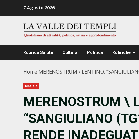
Zum
7 Agosto 2026
Inhalt
springen
Rubrica Salute
Cultura
Politica
Rubriche
Home
MERENOSTRUM \ LENTINO, “SANGIULIANO
Notizie
MERENOSTRUM \ L
“SANGIULIANO (TG
RENDE INADEGUAT