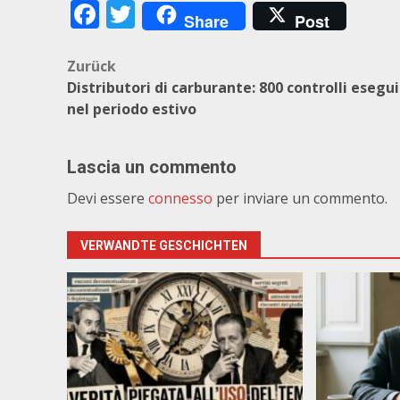
Facebook
Twitter
Share
Post
Beitragsnavigation
Zurück
Distributori di carburante: 800 controlli esegui
nel periodo estivo
Lascia un commento
Devi essere
connesso
per inviare un commento.
VERWANDTE GESCHICHTEN