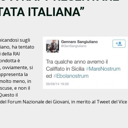
ATA ITALIANA”
icandosi sugli
liano, ha tentato
i della RAI
condotta è
o, ovviamente, si
appresenta la
 molto meno, in
scuse, e non il
Questo il
del Forum Nazionale dei Giovani, in merito al Tweet del Vice