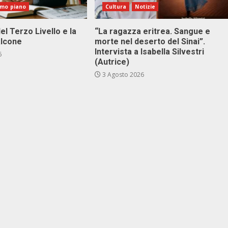
imo piano
Cultura
Notizie
el Terzo Livello e la
“La ragazza eritrea. Sangue e
alcone
morte nel deserto del Sinai”.
Intervista a Isabella Silvestri
6
(Autrice)
3 Agosto 2026