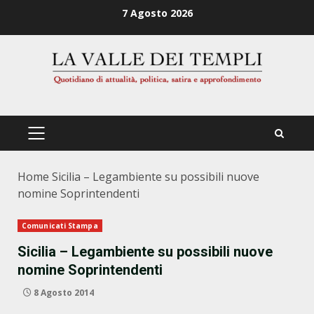
Zum
7 Agosto 2026
Inhalt
springen
PRIMÄRES
MENÜ
Home
Sicilia – Legambiente su possibili nuove
nomine Soprintendenti
Comunicati Stampa
Sicilia – Legambiente su possibili nuove
nomine Soprintendenti
8 Agosto 2014