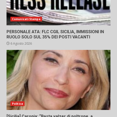
Comunicati Stampa
PERSONALE ATA: FLC CGIL SICILIA, IMMISSIONI IN
RUOLO SOLO SUL 35% DEI POSTI VACANTI
6 Agosto 2026
Politica
[Sicilia] Caronia: “Basta valzer di poltrone, a