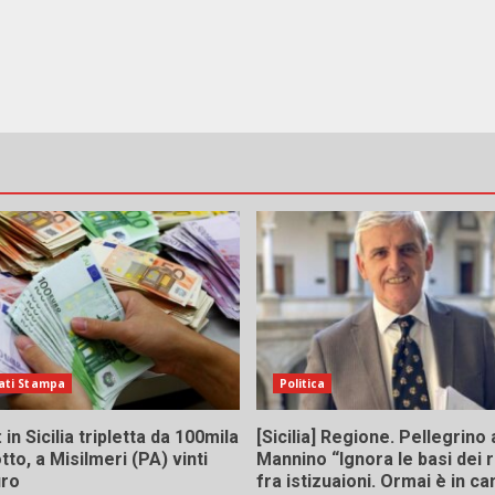
ati Stampa
Politica
in Sicilia tripletta da 100mila
[Sicilia] Regione. Pellegrino 
tto, a Misilmeri (PA) vinti
Mannino “Ignora le basi dei 
uro
fra istizuaioni. Ormai è in 