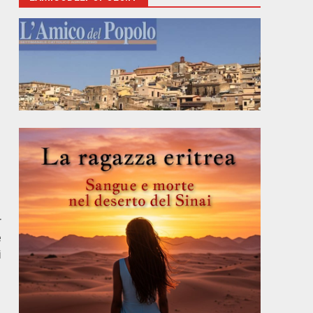
r
e
i