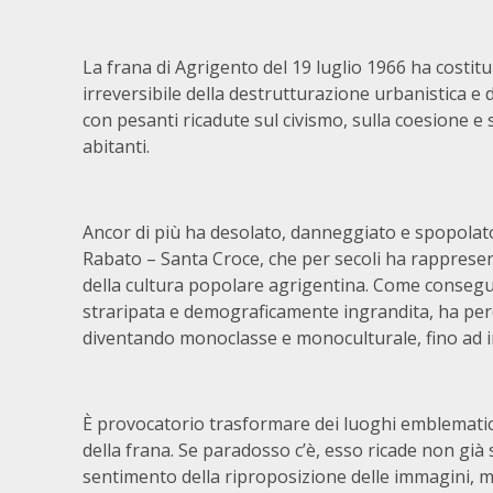
La frana di Agrigento del 19 luglio 1966 ha costitu
irreversibile della destrutturazione urbanistica e
con pesanti ricadute sul civismo, sulla coesione e s
abitanti.
Ancor di più ha desolato, danneggiato e spopolato
Rabato – Santa Croce, che per secoli ha rappresent
della cultura popolare agrigentina. Come consegu
straripata e demograficamente ingrandita, ha perd
diventando monoclasse e monoculturale, fino ad in
È provocatorio trasformare dei luoghi emblematici 
della frana. Se paradosso c’è, esso ricade non già
sentimento della riproposizione delle immagini, ma 