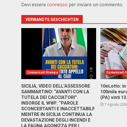
Devi essere
connesso
per inviare un commento.
VERWANDTE GESCHICHTEN
Comunicati Stampa
Comunicati 
SICILIA, VIDEO DELL’ASSESSORE
10eLotto: in 
SAMMARTINO: “AVANTI CON LA
100mila euro
TUTELA DEI CACCIATORI”.
(PA) vinti 1
INSORGE IL WWF: “PAROLE
7 Agosto 202
SCONCERTANTI E INACCETTABILI!
MENTRE IN SICILIA CONTINUA LA
DEVASTAZIONE DEGLI INCENDI E
LA FAUNA AGONIZZA PER I