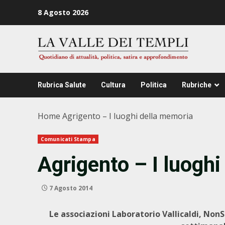
Zum
8 Agosto 2026
Inhalt
springen
Rubrica Salute
Cultura
Politica
Rubriche
Home
Agrigento – I luoghi della memoria
Comunicati Stampa
Agrigento – I luogh
7 Agosto 2014
Le associazioni Laboratorio Vallicaldi, Non