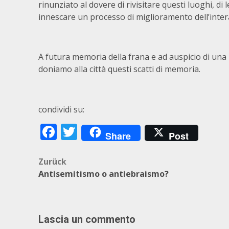
rinunziato al dovere di rivisitare questi luoghi, di le
innescare un processo di miglioramento dell’intera
A futura memoria della frana e ad auspicio di una r
doniamo alla città questi scatti di memoria.
condividi su:
Facebook
Twitter
Share
Post
Beitragsnavigation
Zurück
Antisemitismo o antiebraismo?
Lascia un commento