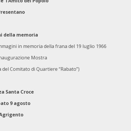
e l’Amico del Popolo
Presentano
hi della memoria
agini in memoria della frana del 19 luglio 1966
Inaugurazione Mostra
a del Comitato di Quartiere “Rabato”)
za Santa Croce
ato 9 agosto
Agrigento