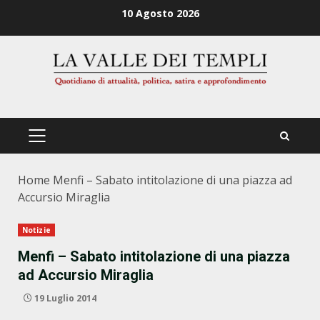
Zum
10 Agosto 2026
Inhalt
springen
PRIMÄRES
MENÜ
Home
Menfi – Sabato intitolazione di una piazza ad
Accursio Miraglia
Notizie
Menfi – Sabato intitolazione di una piazza
ad Accursio Miraglia
19 Luglio 2014