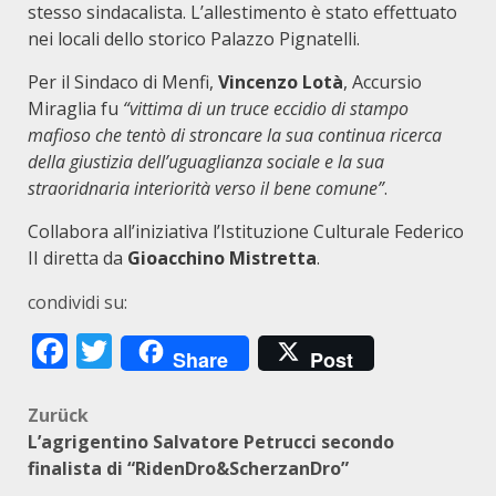
stesso sindacalista. L’allestimento è stato effettuato
nei locali dello storico Palazzo Pignatelli.
Per il Sindaco di Menfi,
Vincenzo Lotà
, Accursio
Miraglia fu
“vittima di un truce eccidio di stampo
mafioso che tentò di stroncare la sua continua ricerca
della giustizia dell’uguaglianza sociale e la sua
straoridnaria interiorità verso il bene comune”
.
Collabora all’iniziativa l’Istituzione Culturale Federico
II diretta da
Gioacchino Mistretta
.
condividi su:
Facebook
Twitter
Share
Post
Beitragsnavigation
Zurück
L’agrigentino Salvatore Petrucci secondo
finalista di “RidenDro&ScherzanDro”