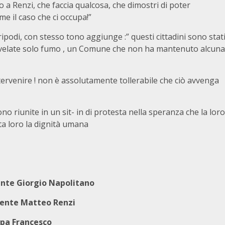
 a Renzi, che faccia qualcosa, che dimostri di poter
e il caso che ci occupa!”
ripodi, con stesso tono aggiunge :” questi cittadini sono stat
rivelate solo fumo , un Comune che non ha mantenuto alcuna
tervenire ! non è assolutamente tollerabile che ciò avvenga
no riunite in un sit- in di protesta nella speranza che la loro
ta loro la dignità umana
io Napolitano
teo Renzi
ncesco