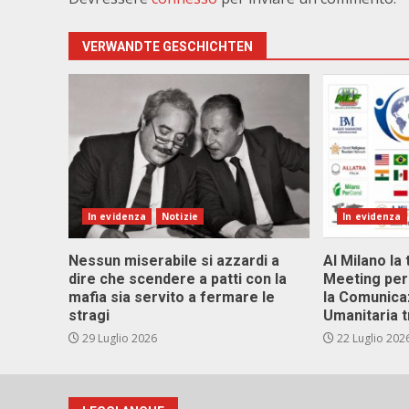
VERWANDTE GESCHICHTEN
In evidenza
Notizie
In evidenza
Nessun miserabile si azzardi a
Al Milano la 
dire che scendere a patti con la
Meeting per 
mafia sia servito a fermare le
la Comunica
stragi
Umanitaria t
29 Luglio 2026
22 Luglio 202