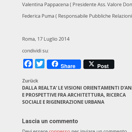
Valentina Pappacena ( Presidente Ass. Valore Do
Federica Puma ( Responsabile Pubbliche Relazioni
Roma, 17 Luglio 2014
condividi su:
Facebook
Twitter
Share
Post
Beitragsnavigation
Zurück
DALLA REALTA’ LE VISIONI ORIENTAMENTI D’AN
E PROSPETTIVE FRA ARCHITETTURA, RICERCA
SOCIALE E RIGENERAZIONE URBANA
Lascia un commento
Devi essere
connesso
per inviare un commento.