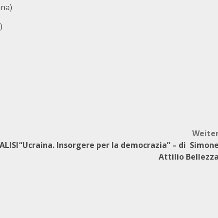
nna)
)
Weite
ALISI
“Ucraina. Insorgere per la democrazia” – di Simon
Attilio Bellezz