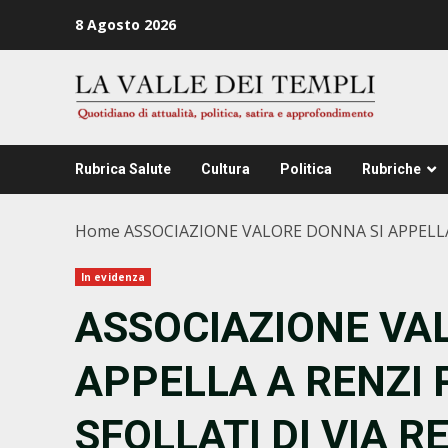
Zum
8 Agosto 2026
Inhalt
springen
Rubrica Salute
Cultura
Politica
Rubriche
Home
ASSOCIAZIONE VALORE DONNA SI APPELLA 
In evidenza
ASSOCIAZIONE VA
APPELLA A RENZI 
SFOLLATI DI VIA R