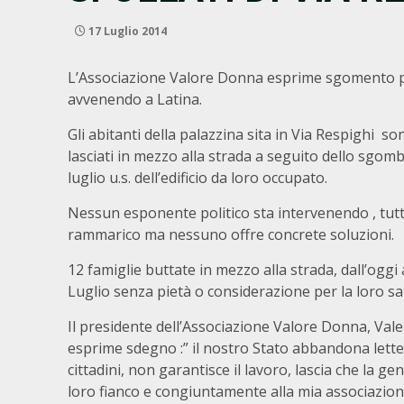
17 Luglio 2014
L’Associazione Valore Donna esprime sgomento p
avvenendo a Latina.
Gli abitanti della palazzina sita in Via Respighi so
lasciati in mezzo alla strada a seguito dello sgom
luglio u.s. dell’edificio da loro occupato.
Nessun esponente politico sta intervenendo , tut
rammarico ma nessuno offre concrete soluzioni.
12 famiglie buttate in mezzo alla strada, dall’oggi
Luglio senza pietà o considerazione per la loro sal
Il presidente dell’Associazione Valore Donna, Val
esprime sdegno :” il nostro Stato abbandona lett
cittadini, non garantisce il lavoro, lascia che la g
loro fianco e congiuntamente alla mia associazion