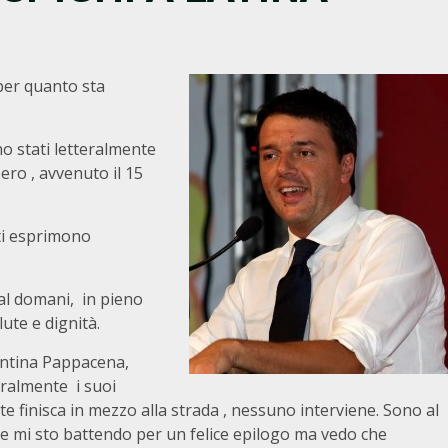
er quanto sta
no stati letteralmente
bero , avvenuto il 15
ti esprimono
 al domani, in pieno
ute e dignità.
entina Pappacena,
eralmente i suoi
ente finisca in mezzo alla strada , nessuno interviene. Sono al
e mi sto battendo per un felice epilogo ma vedo che