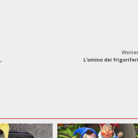
Weite
,
L’omino dei frigorifer