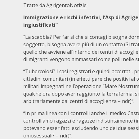
Tratte da
AgrigentoNotizie
:
Immigrazione e rischi infettivi, l’Asp di Agrig
ingiustificati”
“La scabbia? Per far sì che si contagi bisogna dor
soggetto, bisogna avere più di un contatto (Si tra
quello che avviene all’interno dei centri di accogli
di migranti vengono ammassati come polli nelle sti
“Tubercolosi? I casi registrati e quindi accertati,
cittadini comunitari (in effetti pare che positivi al t
militari impegnati nell’operazione “Mare Nostrum”
qualche ora dopo aver raggiunto la terraferma, s
arbitrariamente dai centri di accoglienza – ndr)”.
“In prima linea con i controlli anche il medico Caste
controlliamo ragazzi e ragazze indistintamente (i
potevano esser fatti escludendo uno dei due sessi
omosessuali? – ndr)”.