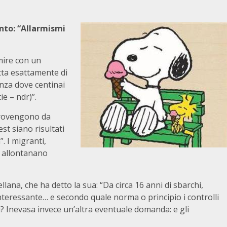
ento: “Allarmismi
mire con un
tta esattamente di
enza dove centinai
e – ndr)”.
 provengono da
est siano risultati
. I migranti,
i allontanano
llana, che ha detto la sua: “Da circa 16 anni di sbarchi,
nteressante… e secondo quale norma o principio i controlli
? Inevasa invece un’altra eventuale domanda: e gli