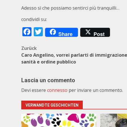
Adesso sì che possiamo sentirci più tranquilli…
condividi su:
Facebook
Twitter
Share
Post
Beitragsnavigation
Zurück
Caro Angelino, vorrei parlarti di immigrazione
sanità e ordine pubblico
Lascia un commento
Devi essere
connesso
per inviare un commento.
VERWANDTE GESCHICHTEN