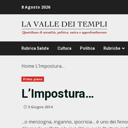
Zum
8 Agosto 2026
Inhalt
springen
Rubrica Salute
Cultura
Politica
Rubriche
Home
L’Impostura…
Primo piano
L’Impostura…
5 Giugno 2014
…o menzogna, inganno, ipocrisia… è uno dei fen