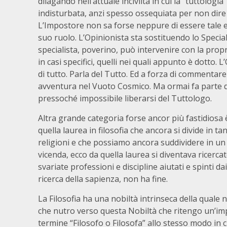
dilagando nell’attuale inciviltà in cui la “tuttologia
indisturbata, anzi spesso ossequiata per non dire
L’Impostore non sa forse neppure di essere tale e 
suo ruolo. L’Opinionista sta sostituendo lo Special
specialista, poverino, può intervenire con la prop
in casi specifici, quelli nei quali appunto è dotto. 
di tutto. Parla del Tutto. Ed a forza di commentare 
avventura nel Vuoto Cosmico. Ma ormai fa parte d
pressoché impossibile liberarsi del Tuttologo.
Altra grande categoria forse ancor più fastidiosa è 
quella laurea in filosofia che ancora si divide in ta
religioni e che possiamo ancora suddividere in un
vicenda, ecco da quella laurea si diventava ricerc
svariate professioni e discipline aiutati e spinti da
ricerca della sapienza, non ha fine.
La Filosofia ha una nobiltà intrinseca della quale n
che nutro verso questa Nobiltà che ritengo un’imp
termine “Filosofo o Filosofa” allo stesso modo in c