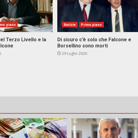
imo piano
Notizie
Primo piano
el Terzo Livello e la
Di sicuro c’è solo che Falcone e
alcone
Borsellino sono morti
6
29 Luglio 2026