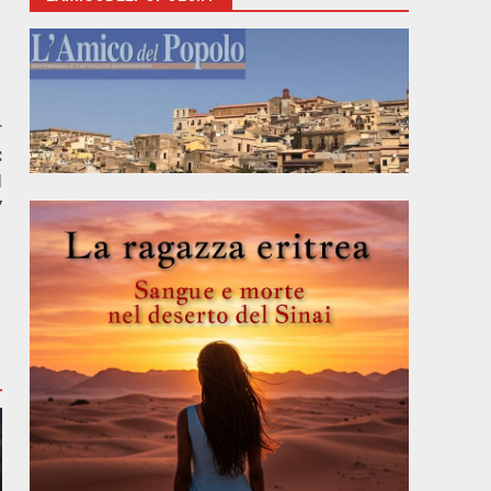
r
:
I
”