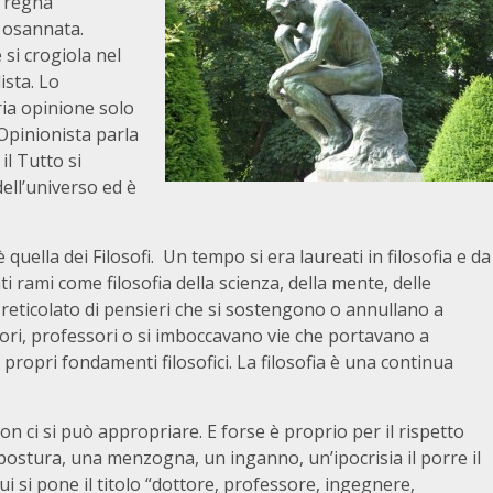
” regna
 osannata.
si crogiola nel
ista. Lo
ria opinione solo
L’Opinionista parla
il Tutto si
ell’universo ed è
quella dei Filosofi. Un tempo si era laureati in filosofia e da
nti rami come filosofia della scienza, della mente, delle
 reticolato di pensieri che si sostengono o annullano a
atori, professori o si imboccavano vie che portavano a
i propri fondamenti filosofici. La filosofia è una continua
on ci si può appropriare. E forse è proprio per il rispetto
ostura, una menzogna, un inganno, un’ipocrisia il porre il
ui si pone il titolo “dottore, professore, ingegnere,