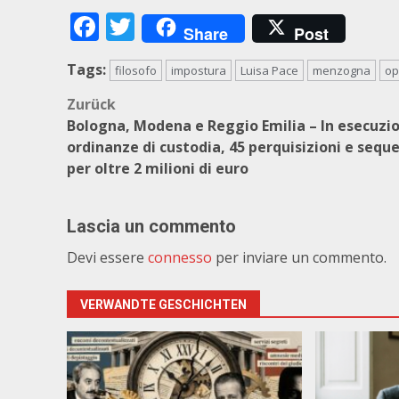
Facebook
Twitter
Share
Post
Tags:
filosofo
impostura
Luisa Pace
menzogna
op
Beitragsnavigation
Zurück
Bologna, Modena e Reggio Emilia – In esecuzi
ordinanze di custodia, 45 perquisizioni e seque
per oltre 2 milioni di euro
Lascia un commento
Devi essere
connesso
per inviare un commento.
VERWANDTE GESCHICHTEN