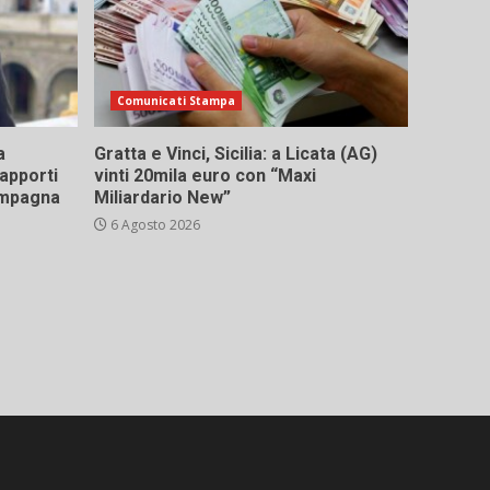
Comunicati Stampa
a
Gratta e Vinci, Sicilia: a Licata (AG)
rapporti
vinti 20mila euro con “Maxi
campagna
Miliardario New”
6 Agosto 2026