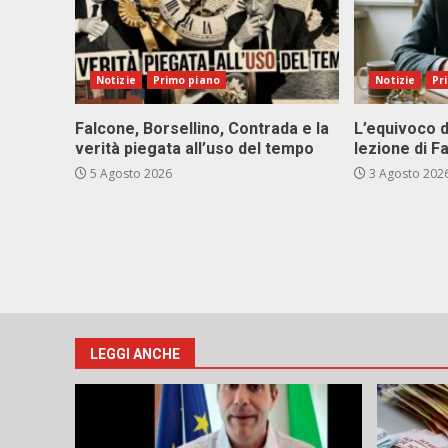
Notizie
Primo piano
Notizie
Pr
Falcone, Borsellino, Contrada e la
L’equivoco d
verità piegata all’uso del tempo
lezione di F
5 Agosto 2026
3 Agosto 202
LEGGI ANCHE