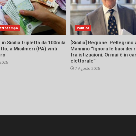
ati Stampa
Politica
in Sicilia tripletta da 100mila
[Sicilia] Regione. Pellegrino 
tto, a Misilmeri (PA) vinti
Mannino “Ignora le basi dei 
uro
fra istizuaioni. Ormai è in 
elettorale”
 2026
7 Agosto 2026