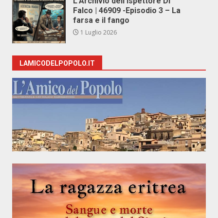
L’Archivio dell’Ispettore Di
Falco | 46909 -Episodio 3 – La
farsa e il fango
1 Luglio 2026
LAMICODELPOPOLO.IT