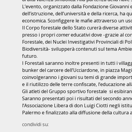
L’evento, organizzato dalla Fondazione Giovanni e
dell’istruzione, dell’università e della ricerca, h
economica. Sconfiggere le mafie attraverso un us
Il Corpo forestale dello Stato curerà diverse attivi
presso i propri
corner
educativi dove -grazie al c
Forestale, dei Nuclei Investigativi Provinciali di Pol
Biodiversità- svilupperà contenuti sul tema Ambien
futuro.
I Forestali saranno inoltre presenti in tutti i villa
bunker del carcere dell’Ucciardone, in piazza Magio
coinvolgeranno i giovani su temi di grande importa
e il riutilizzo delle terre confiscate, l’educazione 
Gli atleti del Gruppo sportivo forestale si esibira
Saranno presentati poi i risultati del secondo an
l’Associazione Libera di don Luigi Ciotti negli istitu
Palermo e finalizzato alla diffusione della cultura
condividi su: