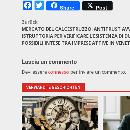
Facebook
Twitter
Share
Post
Beitragsnavigation
Zurück
MERCATO DEL CALCESTRUZZO: ANTITRUST AVV
ISTRUTTORIA PER VERIFICARE L’ESISTENZA DI D
POSSIBILI INTESE TRA IMPRESE ATTIVE IN VENE
Lascia un commento
Devi essere
connesso
per inviare un commento.
VERWANDTE GESCHICHTEN