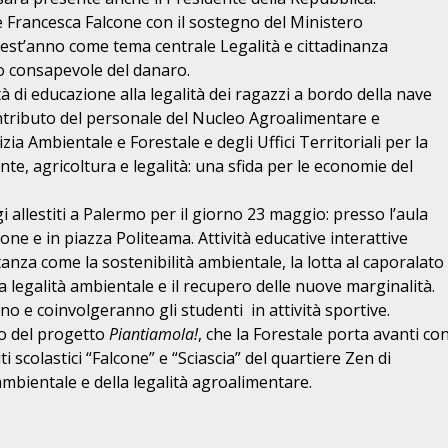
 Francesca Falcone con il sostegno del Ministero
a quest’anno come tema centrale Legalità e cittadinanza
o consapevole del danaro.
tà di educazione alla legalità dei ragazzi a bordo della nave
ontributo del personale del Nucleo Agroalimentare e
izia Ambientale e Forestale e degli Uffici Territoriali per la
te, agricoltura e legalità: una sfida per le economie del
ggi allestiti a Palermo per il giorno 23 maggio: presso l’aula
ne e in piazza Politeama. Attività educative interattive
nza come la sostenibilità ambientale, la lotta al caporalato
alla legalità ambientale e il recupero delle nuove marginalità.
nno e coinvolgeranno gli studenti in attività sportive.
no del progetto
Piantiamola!
, che la Forestale porta avanti co
ti scolastici “Falcone” e “Sciascia” del quartiere Zen di
 ambientale e della legalità agroalimentare.