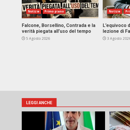
Notizie
Primo piano
Notizie
Pr
Falcone, Borsellino, Contrada e la
L’equivoco d
verità piegata all’uso del tempo
lezione di F
5 Agosto 2026
3 Agosto 202
LEGGI ANCHE