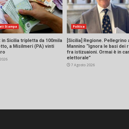
ati Stampa
Politica
in Sicilia tripletta da 100mila
[Sicilia] Regione. Pellegrino 
tto, a Misilmeri (PA) vinti
Mannino “Ignora le basi dei 
uro
fra istizuaioni. Ormai è in 
elettorale”
 2026
7 Agosto 2026