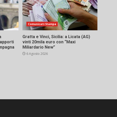
Comunicati Stampa
a
Gratta e Vinci, Sicilia: a Licata (AG)
rapporti
vinti 20mila euro con “Maxi
campagna
Miliardario New”
6 Agosto 2026