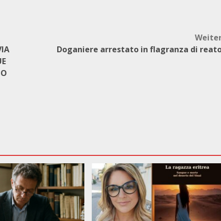
Weite
IA
Doganiere arrestato in flagranza di reat
UE
TO