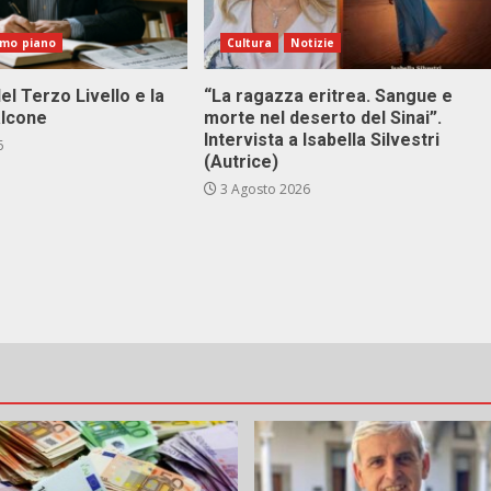
imo piano
Cultura
Notizie
el Terzo Livello e la
“La ragazza eritrea. Sangue e
alcone
morte nel deserto del Sinai”.
Intervista a Isabella Silvestri
6
(Autrice)
3 Agosto 2026