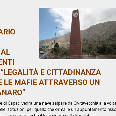
ARIO
 AL
ENTI
“LEGALITÀ E CITTADINANZA
 LE MAFIE ATTRAVERSO UN
ANARO”
di Capaci vedrà una nave salpare da Civitavecchia alla volt
elle istituzioni per quello che ormai è un appuntamento fiss
 sarà presente anche il Presidente della Repubblica.