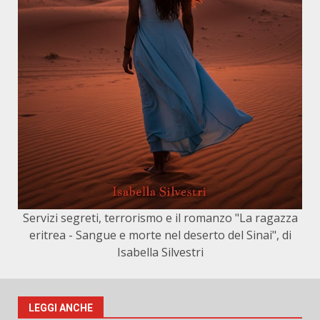
Servizi segreti, terrorismo e il romanzo "La ragazza
eritrea - Sangue e morte nel deserto del Sinai", di
Isabella Silvestri
LEGGI ANCHE