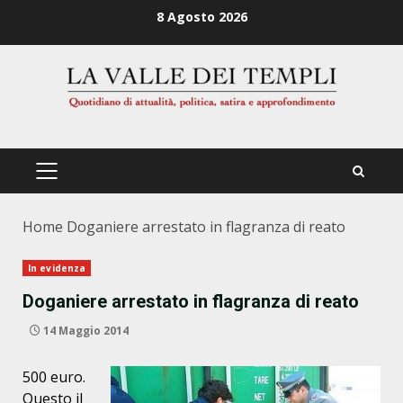
Zum
8 Agosto 2026
Inhalt
springen
PRIMÄRES
MENÜ
Home
Doganiere arrestato in flagranza di reato
In evidenza
Doganiere arrestato in flagranza di reato
14 Maggio 2014
500 euro.
Questo il