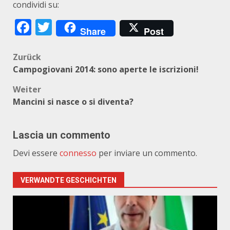
condividi su:
Facebook
Twitter
Share
Post
Beitragsnavigation
Zurück
Campogiovani 2014: sono aperte le iscrizioni!
Weiter
Mancini si nasce o si diventa?
Lascia un commento
Devi essere
connesso
per inviare un commento.
VERWANDTE GESCHICHTEN