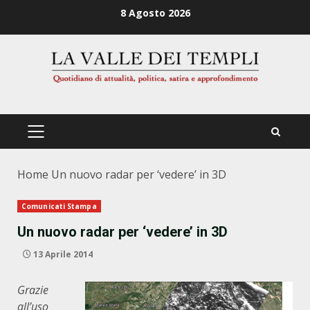
Zum
8 Agosto 2026
Inhalt
springen
PRIMÄRES
MENÜ
Home
Un nuovo radar per ‘vedere’ in 3D
Comunicati Stampa
Un nuovo radar per ‘vedere’ in 3D
13 Aprile 2014
Grazie
all’uso