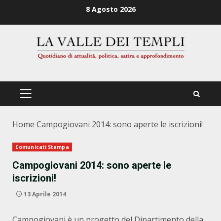
Zum
8 Agosto 2026
Inhalt
springen
PRIMÄRES
MENÜ
Home
Campogiovani 2014: sono aperte le iscrizioni!
Comunicati Stampa
Campogiovani 2014: sono aperte le
iscrizioni!
13 Aprile 2014
Campogiovani è un progetto del Dipartimento della