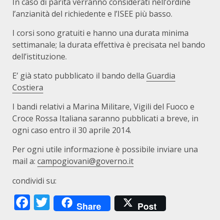
In caso di parità verranno considerati nell’ordine
l’anzianità del richiedente e l’ISEE più basso.
I corsi sono gratuiti e hanno una durata minima
settimanale; la durata effettiva è precisata nel bando
dell’istituzione.
E’ già stato pubblicato il bando della
Guardia
Costiera
I bandi relativi a Marina Militare, Vigili del Fuoco e
Croce Rossa Italiana saranno pubblicati a breve, in
ogni caso entro il 30 aprile 2014.
Per ogni utile informazione è possibile inviare una
mail a:
campogiovani@governo.it
condividi su:
Facebook
Twitter
Share
Post