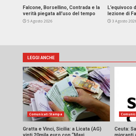
Falcone, Borsellino, Contrada e la
L’equivoco d
verità piegata all’uso del tempo
lezione di F
5 Agosto 2026
3 Agosto 202
LEGGI ANCHE
Comunicati Stampa
Comunic
Gratta e Vinci, Sicilia: a Licata (AG)
Ceuta: Sa
vinti 20mila euro con “Maxi
migranti 