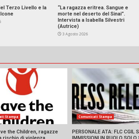
el Terzo Livello e la
“La ragazza eritrea. Sangue e
alcone
morte nel deserto del Sinai”.
Intervista a Isabella Silvestri
6
(Autrice)
3 Agosto 2026
ati Stampa
Comunicati Stampa
ve the Children, ragazze
PERSONALE ATA: FLC CGIL SI
a rischio di violenza
IMMISSIONI IN RUOLO SOLO