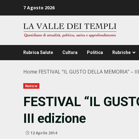
Zum
7 Agosto 2026
Inhalt
springen
Rubrica Salute
Cultura
Politica
Rubriche
Home
FESTIVAL “IL GUSTO DELLA MEMORIA” – III
Notizie
FESTIVAL “IL GUS
III edizione
12 Aprile 2014