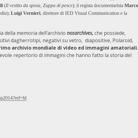
li
(
Il vestito da sposa, Zuppa di pesce
); il regista documentarista
Marc
edia
);
Luigi Vernieri
, direttore di IED Visual Communication e la
ia della memoria dell’archivio
nosarchives,
che possiede,
itivi dagherrotipi, negativi su vetro, diapositive, Polaroid,
rimo archivio mondiale di video ed immagini amatoriali
.
revole repertorio di immagini che hanno fatto la storia del
ia2014?ref=hl