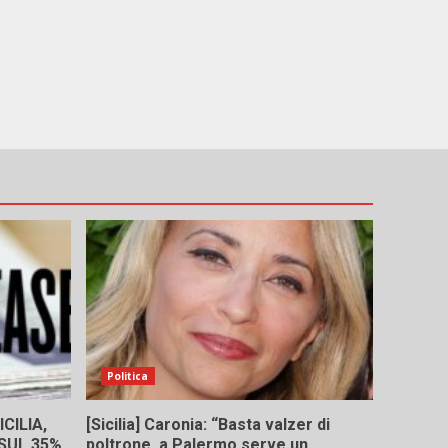
Politica
CILIA,
[Sicilia] Caronia: “Basta valzer di
 SUL 35%
poltrone, a Palermo serve un