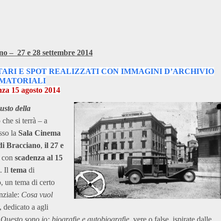
o – 27 e 28 settembre 2014
NTARI E SPOT REALIZZATI CON IMMAGINI D’ARCHIVIO
MATORIALI
za 15 agosto 2014
gusto della
 che si terrà – a
sso la
Sala Cinema
 di Bracciano
,
il 27 e
, con
scadenza al 15
. Il
tema
di
 un tema di certo
enziale:
Cosa vuol
, dedicato a agli
a
Questo sono io: biografie e autobiografie
, vere o false, ispirate dalle