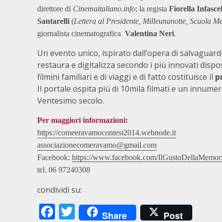
direttore di
Cinemaitaliano.info
; la regista
Fiorella Infascel
Santarelli
(
Lettera al Presidente, Milleunanotte, Scuola M
giornalista cinematografica
Valentina Neri
.
Un evento unico, ispirato dall’opera di salvaguard
restaura e digitalizza secondo i più innovati dispos
filmini familiari e di viaggi e di fatto costituisce il
p
Il portale ospita più di 10mila filmati e un innume
Ventesimo secolo.
Per maggiori informazioni:
https://comeeravamocontest2014.webnode.it
associazionecomeravamo@gmail.com
Facebook:
https://www.facebook.com/IlGustoDellaMemor
tel. 06 97240308
condividi su:
Facebook
Twitter
Share
Post