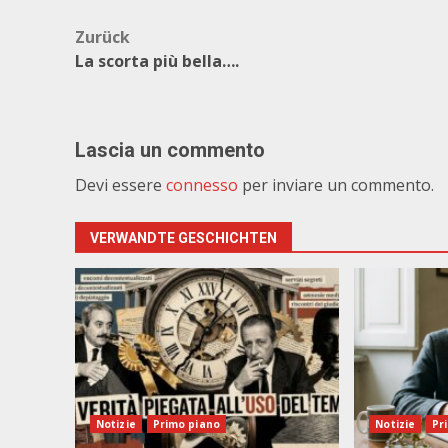
Beitragsnavigation
Zurück
La scorta più bella….
Lascia un commento
Devi essere
connesso
per inviare un commento.
VERWANDTE GESCHICHTEN
Notizie
Primo piano
Notizie
Pr