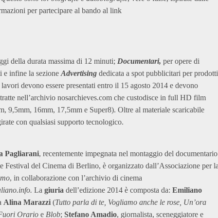
rmazioni per partecipare al bando al link
ggi della durata massima di 12 minuti;
Documentari,
per opere di
i e infine la sezione
Advertising
dedicata a spot pubblicitari per prodotti
 i lavori devono essere presentati entro il 15 agosto 2014 e devono
ratte nell’archivio nosarchieves.com che custodisce in full HD film
 (8mm, 9,5mm, 16mm, 17,5mm e Super8). Oltre al materiale scaricabile
irate con qualsiasi supporto tecnologico.
a Pagliarani
, recentemente impegnata nel montaggio del documentario
nte Festival del Cinema di Berlino, è organizzato dall’Associazione per l
amo
, in collaborazione con l’archivio di cinema
liano.info.
La
giuria
dell’edizione 2014 è composta da:
Emiliano
ta
Alina Marazzi
(
Tutto parla di te, Vogliamo anche le rose, Un’ora
Fuori Orario
e
Blob
;
Stefano Amadio
, giornalista, sceneggiatore e