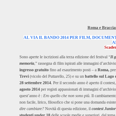
Roma e Braccian
AL VIA IL BANDO 2014 PER FILM, DOCUME
A
Scaden
Sono aperte le iscrizioni alla terza edizione del festival “
Il 
memoria
,” rassegna di film ispirati alle immagini d’archivio
ingresso gratuito
fino ad esaurimento posti – a
Roma,
pre
Trevi
(vicolo del Puttarello, 25) e su un
battello sul Lago
28 settembre 2014
. Per il secondo anno è aperto il contest
agosto 2014
per registi appassionati di immagini d’archivio
quest’anno è :
Ero quello che non sono più.
Il cambiamento,
non facile, lirico, filosofico che si pone una domanda esist
dire cambiare?
Novità di questa edizione, il
contest Junior
studenti under 18
delle scuole medie e superiori, dal tem