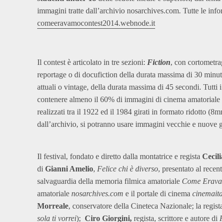
immagini tratte dall’archivio nosarchives.com. Tutte le info
comeeravamocontest2014.webnode.it
Il contest è articolato in tre sezioni:
Fiction
, con cortometra
reportage o di docufiction della durata massima di 30 minut
attuali o vintage, della durata massima di 45 secondi. Tutti
contenere almeno il 60% di immagini di cinema amatoriale t
realizzati tra il 1922 ed il 1984 girati in formato ridotto
dall’archivio, si potranno usare immagini vecchie e nuove g
Il festival, fondato e diretto dalla montatrice e regista
Cecili
di
Gianni Amelio
,
Felice chi è diverso
, presentato al rece
salvaguardia della memoria filmica amatoriale
Come Erav
amatoriale
nosarchives.com
e il portale di cinema
cinemaita
Morreale
, conservatore della Cineteca Nazionale; la regis
sola ti vorrei
);
Ciro Giorgini,
regista, scrittore e autore di