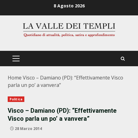
Zum
8 Agosto 2026
Inhalt
springen
PRIMÄRES
MENÜ
Home
Visco – Damiano (PD): “Effettivamente Visco
parla un po’ a vanvera”
Politica
Visco – Damiano (PD): “Effettivamente
Visco parla un po’ a vanvera”
28 Marzo 2014