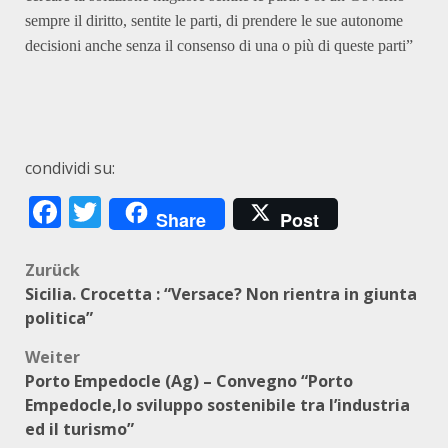
sempre il diritto, sentite le parti, di prendere le sue autonome
decisioni anche senza il consenso di una o più di queste parti”
condividi su:
Facebook
Twitter
Share
Post
Beitragsnavigation
Zurück
Sicilia. Crocetta : “Versace? Non rientra in giunta
politica”
Weiter
Porto Empedocle (Ag) – Convegno “Porto
Empedocle,lo sviluppo sostenibile tra l’industria
ed il turismo”