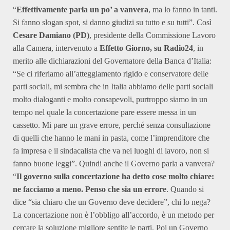
“
Effettivamente parla un po’ a vanvera
, ma lo fanno in tanti.
Si fanno slogan spot, si danno giudizi su tutto e su tutti”. Così
Cesare Damiano (PD)
, presidente della Commissione Lavoro
alla Camera, intervenuto a
Effetto Giorno, su Radio24
, in
merito alle dichiarazioni del Governatore della Banca d’Italia:
“Se ci riferiamo all’atteggiamento rigido e conservatore delle
parti sociali, mi sembra che in Italia abbiamo delle parti sociali
molto dialoganti e molto consapevoli, purtroppo siamo in un
tempo nel quale la concertazione pare essere messa in un
cassetto. Mi pare un grave errore, perché senza consultazione
di quelli che hanno le mani in pasta, come l’imprenditore che
fa impresa e il sindacalista che va nei luoghi di lavoro, non si
fanno buone leggi”. Quindi anche il Governo parla a vanvera?
“
Il governo sulla concertazione ha detto cose molto chiare:
ne facciamo a meno. Penso che sia un errore
. Quando si
dice “sia chiaro che un Governo deve decidere”, chi lo nega?
La concertazione non è l’obbligo all’accordo, è un metodo per
cercare la soluzione migliore sentite le parti. Poi un Governo