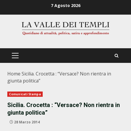
Zum
7 Agosto 2026
Inhalt
springen
PRIMÄRES
MENÜ
Home
Sicilia. Crocetta : “Versace? Non rientra in
giunta politica”
Comunicati Stampa
Sicilia. Crocetta : “Versace? Non rientra in
giunta politica”
28 Marzo 2014