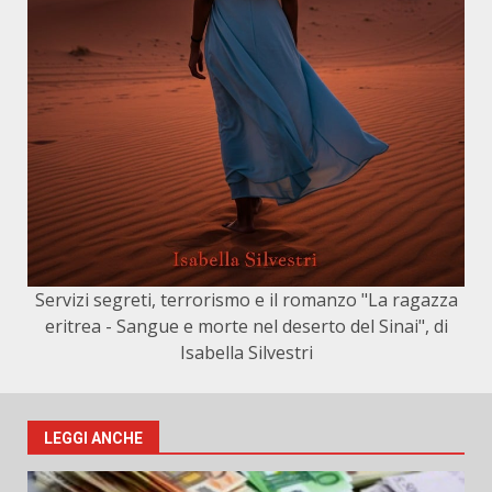
Servizi segreti, terrorismo e il romanzo "La ragazza
eritrea - Sangue e morte nel deserto del Sinai", di
Isabella Silvestri
LEGGI ANCHE