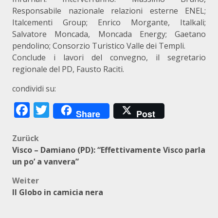
Responsabile nazionale relazioni esterne ENEL;
Italcementi Group; Enrico Morgante, Italkali;
Salvatore Moncada, Moncada Energy; Gaetano
pendolino; Consorzio Turistico Valle dei Templi.
Conclude i lavori del convegno, il segretario
regionale del PD, Fausto Raciti.
condividi su:
Facebook
Twitter
Share
Post
Beitragsnavigation
Zurück
Visco – Damiano (PD): “Effettivamente Visco parla
un po’ a vanvera”
Weiter
Il Globo in camicia nera