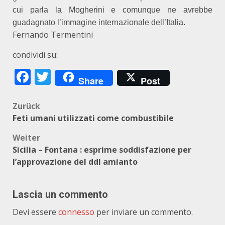
cui parla la Mogherini e comunque ne avrebbe
guadagnato l’immagine internazionale dell’Italia.
Fernando Termentini
condividi su:
Facebook
Twitter
Share
Post
Beitragsnavigation
Zurück
Feti umani utilizzati come combustibile
Weiter
Sicilia – Fontana : esprime soddisfazione per
l’approvazione del ddl amianto
Lascia un commento
Devi essere
connesso
per inviare un commento.