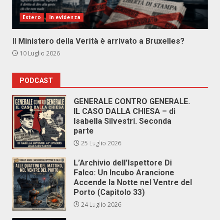
Estero
In evidenza
Il Ministero della Verità è arrivato a Bruxelles?
10 Luglio 2026
PODCAST
GENERALE CONTRO GENERALE.
IL CASO DALLA CHIESA – di
Isabella Silvestri. Seconda
parte
25 Luglio 2026
L’Archivio dell’Ispettore Di
Falco: Un Incubo Arancione
Accende la Notte nel Ventre del
Porto (Capitolo 33)
24 Luglio 2026