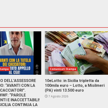
Stampa
Comunicati Stampa
DEO DELL’ASSESSORE
10eLotto: in Sicilia tripletta da
: “AVANTI CON LA
100mila euro – Lotto, a Misilmeri
 CACCIATORI”.
(PA) vinti 13.500 euro
 WWF: “PAROLE
7 Agosto 2026
TI E INACCETTABILI!
SICILIA CONTINUA LA