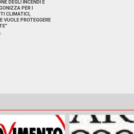
NE DEGLI INCENDI E
GONIZZA PER I
I CLIMATICI,
RE VUOLE PROTEGGERE
TE”
6