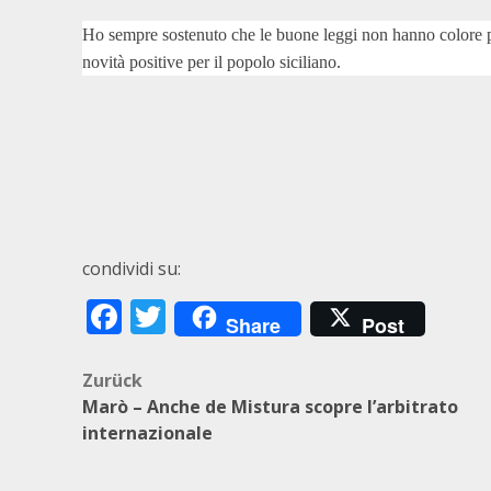
Ho sempre sostenuto che le buone leggi non hanno colore pol
novità positive per il popolo siciliano.
condividi su:
Facebook
Twitter
Share
Post
Beitragsnavigation
Zurück
Marò – Anche de Mistura scopre l’arbitrato
internazionale