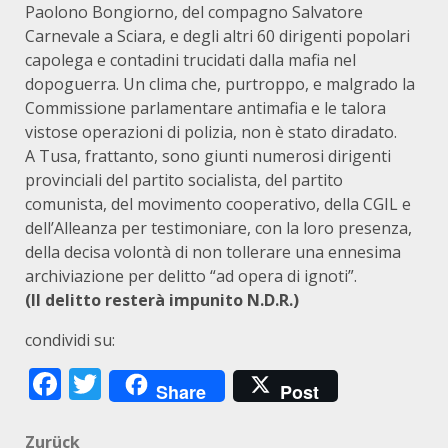
Paolono Bongiorno, del compagno Salvatore
Carnevale a Sciara, e degli altri 60 dirigenti popolari
capolega e contadini trucidati dalla mafia nel
dopoguerra. Un clima che, purtroppo, e malgrado la
Commissione parlamentare antimafia e le talora
vistose operazioni di polizia, non è stato diradato.
A Tusa, frattanto, sono giunti numerosi dirigenti
provinciali del partito socialista, del partito
comunista, del movimento cooperativo, della CGIL e
dell’Alleanza per testimoniare, con la loro presenza,
della decisa volontà di non tollerare una ennesima
archiviazione per delitto “ad opera di ignoti”.
(Il delitto resterà impunito N.D.R.)
condividi su:
Facebook
Twitter
Share
Post
Zurück