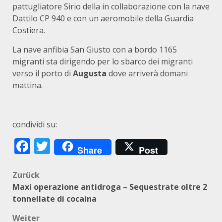
pattugliatore
Sirio
della in collaborazione con la nave
Dattilo CP 940 e con un aeromobile della
Guardia
Costiera
.
La nave anfibia San Giusto con a bordo 1165
migranti sta dirigendo per lo sbarco dei migranti
verso il porto di
Augusta
dove arriverà domani
mattina.
condividi su:
Facebook
Twitter
Share
Post
Beitragsnavigation
Zurück
Maxi operazione antidroga – Sequestrate oltre 2
tonnellate di cocaina
Weiter