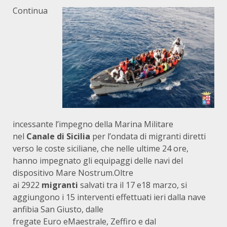
Continua
incessante l’impegno della Marina Militare
nel
Canale di Sicilia
per l’ondata di migranti diretti
verso le coste siciliane, che nelle ultime 24 ore,
hanno impegnato gli equipaggi delle navi del
dispositivo
Mare Nostrum
.Oltre
ai
2922
migranti
salvati tra il 17 e18 marzo, si
aggiungono i 15 interventi effettuati ieri dalla nave
anfibia
San Giusto
, dalle
fregate
Euro
e
Maestrale
,
Zeffiro
e dal