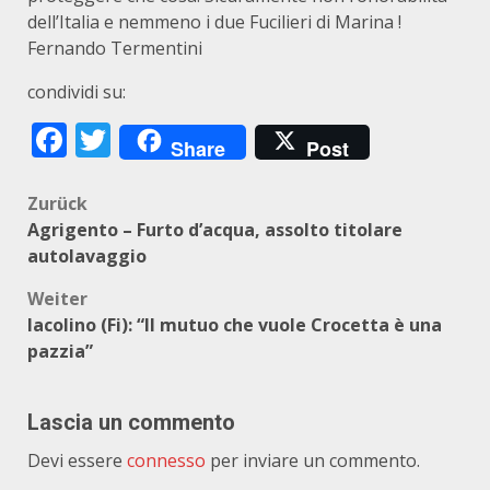
dell’Italia e nemmeno i due Fucilieri di Marina !
Fernando Termentini
condividi su:
Facebook
Twitter
Share
Post
Beitragsnavigation
Zurück
Agrigento – Furto d’acqua, assolto titolare
autolavaggio
Weiter
Iacolino (Fi): “Il mutuo che vuole Crocetta è una
pazzia”
Lascia un commento
Devi essere
connesso
per inviare un commento.