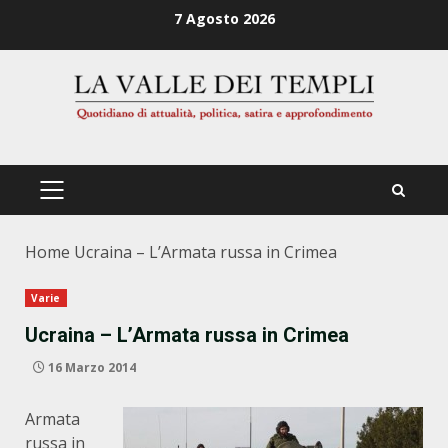
Zum
7 Agosto 2026
Inhalt
springen
PRIMÄRES
MENÜ
Home
Ucraina – L’Armata russa in Crimea
Varie
Ucraina – L’Armata russa in Crimea
16 Marzo 2014
Armata
russa in