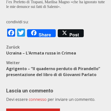
l’ex Prefetto di Trapani, Marilisa Magno «che ha ignorato tutte
le mie denunce sui fatti di Salemi».
condividi su:
Facebook
Twitter
Share
Post
Beitragsnavigation
Zurück
Ucraina – L’Armata russa in Crimea
Weiter
Agrigento – “Il quaderno perduto di Pirandello”
presentazione del libro di di Giovanni Parlato
Lascia un commento
Devi essere
connesso
per inviare un commento.