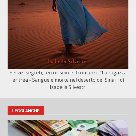
Servizi segreti, terrorismo e il romanzo "La ragazza
eritrea - Sangue e morte nel deserto del Sinai", di
Isabella Silvestri
LEGGI ANCHE