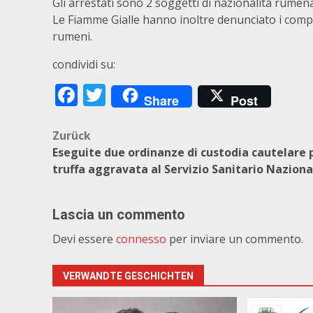
Gli arrestati sono 2 soggetti di nazionalità rumena, 
Le Fiamme Gialle hanno inoltre denunciato i complici
rumeni.
condividi su:
Facebook
Twitter
Share
Post
Beitragsnavigation
Zurück
Eseguite due ordinanze di custodia cautelare 
truffa aggravata al Servizio Sanitario Naziona
Lascia un commento
Devi essere
connesso
per inviare un commento.
VERWANDTE GESCHICHTEN