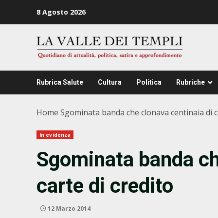
Zum
8 Agosto 2026
Inhalt
springen
Rubrica Salute
Cultura
Politica
Rubriche
Home
Sgominata banda che clonava centinaia di ca
In evidenza
Sgominata banda che
carte di credito
12 Marzo 2014