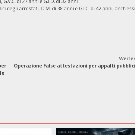
G.V.C. di 27 anni e G.I.D. di 32 anni.
 degli arrestati, D.M. di 38 anni e G.I.C. di 42 anni, anch’ess
Weite
per
Operazione False attestazioni per appalti pubblic
le