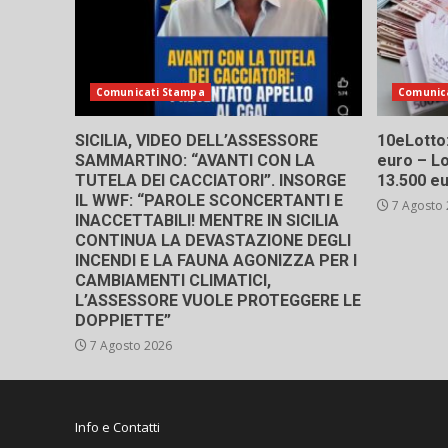
Comunicati Stampa
Comunic
SICILIA, VIDEO DELL’ASSESSORE
10eLotto: 
SAMMARTINO: “AVANTI CON LA
euro – Lo
TUTELA DEI CACCIATORI”. INSORGE
13.500 e
IL WWF: “PAROLE SCONCERTANTI E
7 Agosto
INACCETTABILI! MENTRE IN SICILIA
CONTINUA LA DEVASTAZIONE DEGLI
INCENDI E LA FAUNA AGONIZZA PER I
CAMBIAMENTI CLIMATICI,
L’ASSESSORE VUOLE PROTEGGERE LE
DOPPIETTE”
7 Agosto 2026
Info e Contatti