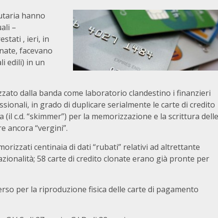
lutaria hanno
ali –
stati , ieri, in
onate, facevano
i edili) in un
zzato dalla banda come laboratorio clandestino i finanzieri
onali, in grado di duplicare serialmente le carte di credito
 (il c.d. “skimmer”) per la memorizzazione e la scrittura dell
e ancora “vergini”.
rizzati centinaia di dati “rubati” relativi ad altrettante
zionalità; 58 carte di credito clonate erano già pronte per
erso per la riproduzione fisica delle carte di pagamento