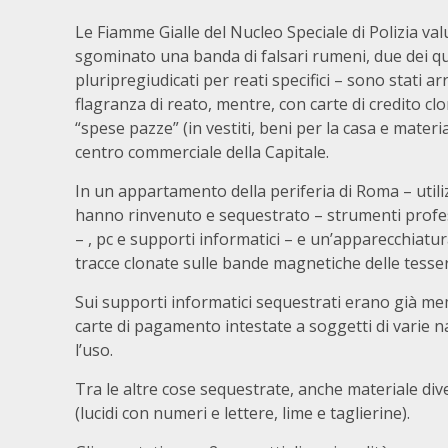
Le Fiamme Gialle del Nucleo Speciale di Polizia va
sgominato una banda di falsari rumeni, due dei qu
pluripregiudicati per reati specifici – sono stati arre
flagranza di reato, mentre, con carte di credito cl
“spese pazze” (in vestiti, beni per la casa e material
centro commerciale della Capitale.
In un appartamento della periferia di Roma – utili
hanno rinvenuto e sequestrato – strumenti professi
– , pc e supporti informatici – e un’apparecchiatura
tracce clonate sulle bande magnetiche delle tesser
Sui supporti informatici sequestrati erano già memo
carte di pagamento intestate a soggetti di varie na
l’uso.
Tra le altre cose sequestrate, anche materiale div
(lucidi con numeri e lettere, lime e taglierine).