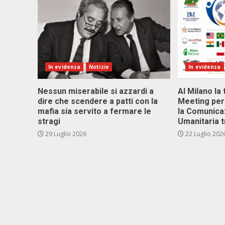
In evidenza
Notizie
In evidenza
Nessun miserabile si azzardi a
Al Milano la 
dire che scendere a patti con la
Meeting per 
mafia sia servito a fermare le
la Comunica
stragi
Umanitaria t
29 Luglio 2026
22 Luglio 202