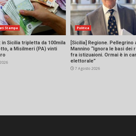
ati Stampa
Politica
in Sicilia tripletta da 100mila
[Sicilia] Regione. Pellegrino 
tto, a Misilmeri (PA) vinti
Mannino “Ignora le basi dei 
uro
fra istizuaioni. Ormai è in 
elettorale”
 2026
7 Agosto 2026