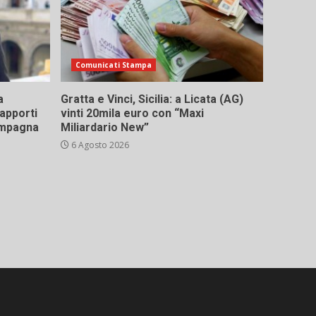
Comunicati Stampa
a
Gratta e Vinci, Sicilia: a Licata (AG)
rapporti
vinti 20mila euro con “Maxi
campagna
Miliardario New”
6 Agosto 2026