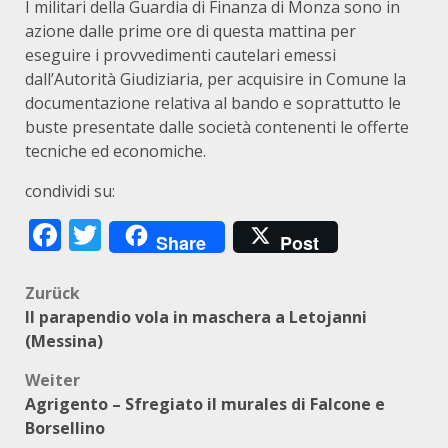
I militari della Guardia di Finanza di Monza sono in
azione dalle prime ore di questa mattina per
eseguire i provvedimenti cautelari emessi
dall’Autorità Giudiziaria, per acquisire in Comune la
documentazione relativa al bando e soprattutto le
buste presentate dalle società contenenti le offerte
tecniche ed economiche.
condividi su:
Facebook
Twitter
Share
Post
Beitragsnavigation
Zurück
Il parapendio vola in maschera a Letojanni
(Messina)
Weiter
Agrigento – Sfregiato il murales di Falcone e
Borsellino