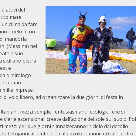
ù attivi del
stico mare
 un clima da fare
no il cielo in un
 di mandorla.
anni (Messina) nei
deata a suo
 siciliano pietra
rest e
 da ornitologo
 dell’uomo
 mille imprese.
ti di volo libero, ad organizzare la due giorni di festa in
taplani, mezzi semplici, entusiasmanti, ecologici, che si
’aria ascensionali create dall’azione del sole sul suolo. Poi
ti mezzi per due giorni s’innalzeranno in cielo dal decollo
pra Letojanni al confine con il piccolo comune di Gallo d’Oro.