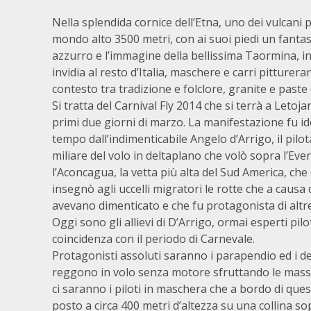
Nella splendida cornice dell’Etna, uno dei vulcani pi
mondo alto 3500 metri, con ai suoi piedi un fanta
azzurro e l’immagine della bellissima Taormina, in
invidia al resto d’Italia, maschere e carri pittureran
contesto tra tradizione e folclore, granite e paste
Si tratta del Carnival Fly 2014 che si terrà a Letoj
primi due giorni di marzo. La manifestazione fu i
tempo dall’indimenticabile Angelo d’Arrigo, il pilota
miliare del volo in deltaplano che volò sopra l’Eve
l’Aconcagua, la vetta più alta del Sud America, che
insegnò agli uccelli migratori le rotte che a causa
avevano dimenticato e che fu protagonista di altre
Oggi sono gli allievi di D’Arrigo, ormai esperti pilo
coincidenza con il periodo di Carnevale.
Protagonisti assoluti saranno i parapendio ed i del
reggono in volo senza motore sfruttando le masse d
ci saranno i piloti in maschera che a bordo di ques
posto a circa 400 metri d’altezza su una collina so