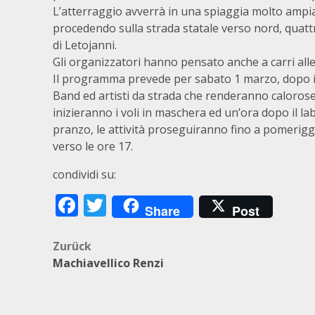
L’atterraggio avverrà in una spiaggia molto ampia
procedendo sulla strada statale verso nord, quattr
di Letojanni.
Gli organizzatori hanno pensato anche a carri alle
Il programma prevede per sabato 1 marzo, dopo il r
Band ed artisti da strada che renderanno calorose
inizieranno i voli in maschera ed un’ora dopo il l
pranzo, le attività proseguiranno fino a pomeriggio
verso le ore 17.
condividi su:
Facebook
Twitter
Share
Post
Beitragsnavigation
Zurück
Machiavellico Renzi