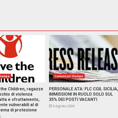
Stampa
Comunicati Stampa
 the Children, ragazze
PERSONALE ATA: FLC CGIL SICILIA
ischio di violenza
IMMISSIONI IN RUOLO SOLO SUL
atta e sfruttamento,
35% DEI POSTI VACANTI
nte vulnerabili al di
6 Agosto 2026
stema di protezione
6