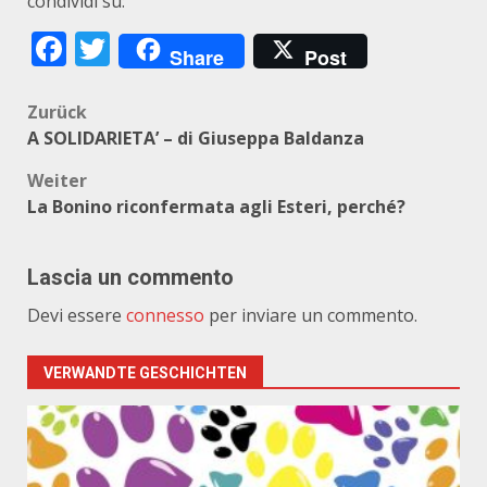
condividi su:
Facebook
Twitter
Share
Post
Beitragsnavigation
Zurück
A SOLIDARIETA’ – di Giuseppa Baldanza
Weiter
La Bonino riconfermata agli Esteri, perché?
Lascia un commento
Devi essere
connesso
per inviare un commento.
VERWANDTE GESCHICHTEN