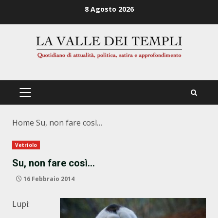
Zum
8 Agosto 2026
Inhalt
springen
PRIMÄRES
MENÜ
Home
Su, non fare così…
Vetriolo
Su, non fare così…
16 Febbraio 2014
Lupi: