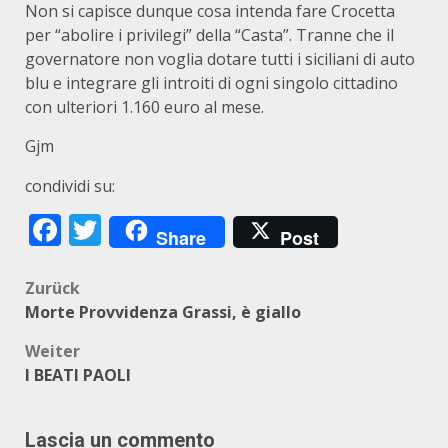
Non si capisce dunque cosa intenda fare Crocetta
per “abolire i privilegi” della “Casta”. Tranne che il
governatore non voglia dotare tutti i siciliani di auto
blu e integrare gli introiti di ogni singolo cittadino
con ulteriori 1.160 euro al mese.
Gjm
condividi su:
Facebook
Twitter
Share
Post
Beitragsnavigation
Zurück
Morte Provvidenza Grassi, è giallo
Weiter
I BEATI PAOLI
Lascia un commento