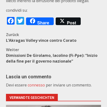
illeciti inerenti la diffusione dei prodotti illegali.
condividi su:
Facebook
Twitter
Share
Post
Beitragsnavigation
Zurück
L’Akragas Volley vince contro Corato
Weiter
Dimissioni De Girolamo, Iacolino (Fi-Ppe): “Inizio
della fine per il governo nazionale”
Lascia un commento
Devi essere
connesso
per inviare un commento.
VERWANDTE GESCHICHTEN