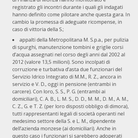
registrato gli incontri durante i quali gli indagati
hanno definito come pilotare anche questa gara. In
cambio la promessa di adeguate ricompense, in
caso di vittoria della S.;
appalti della Metropolitana M. S.p.a., per pulizia
di spurghi, manutenzione tombini e griglie corsi
d’acqua assegnati nel corso degli anni dal 2002 al
2012 (valore 13,5 milioni). Sono incolpati di
corruzione e turbativa d’asta due funzionari del
Servizio Idrico Integrato di M.M., R. Z., ancora in
servizio e V. D., oggi in pensione (entrambi in
carcere). Con loro, S. S., P. G. (entrambi ai
domiciliari), C. A. B., L. M. S., D. D., M. M., D. M., A. M.,
C. Z., G. e T. Z. (per loro disposti obbligo di dimora),
tutti rappresentanti legali di società operanti nel
medesimo settore della S. e L. M., dipendente
dell’azienda monzese (ai domiciliari). Anche in
questo caso i funzionari si sarebbero adoperati