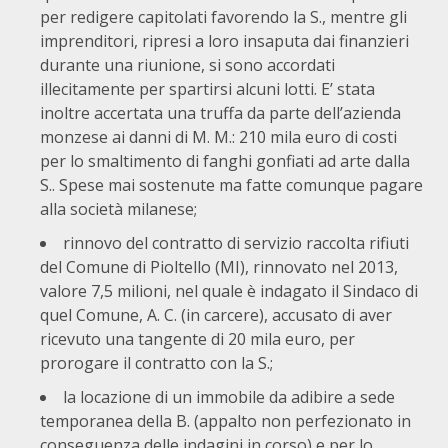
per redigere capitolati favorendo la S., mentre gli
imprenditori, ripresi a loro insaputa dai finanzieri
durante una riunione, si sono accordati
illecitamente per spartirsi alcuni lotti. E’ stata
inoltre accertata una truffa da parte dell’azienda
monzese ai danni di M. M.: 210 mila euro di costi
per lo smaltimento di fanghi gonfiati ad arte dalla
S.. Spese mai sostenute ma fatte comunque pagare
alla società milanese;
rinnovo del contratto di servizio raccolta rifiuti
del Comune di Pioltello (MI), rinnovato nel 2013,
valore 7,5 milioni, nel quale è indagato il Sindaco di
quel Comune, A. C. (in carcere), accusato di aver
ricevuto una tangente di 20 mila euro, per
prorogare il contratto con la S.;
la locazione di un immobile da adibire a sede
temporanea della B. (appalto non perfezionato in
conseguenza delle indagini in corso) e per lo