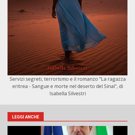
Servizi segreti, terrorismo e il romanzo "La ragazza
eritrea - Sangue e morte nel deserto del Sinai", di
Isabella Silvestri
LEGGI ANCHE