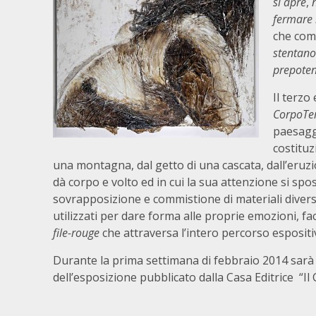
si apre
,
fermare 
che com
stentano
prepoten
Il terzo
CorpoTe
paesaggi
costituz
una montagna, dal getto di una cascata, dall’eruz
dà corpo e volto ed in cui la sua attenzione si spost
sovrapposizione e commistione di materiali diversi
utilizzati per dare forma alle proprie emozioni, fac
file-rouge
che attraversa l’intero percorso espositi
Durante la prima settimana di febbraio 2014 sarà p
dell’esposizione pubblicato dalla Casa Editrice “Il 