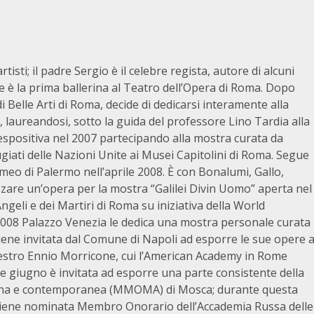
sti; il padre Sergio è il celebre regista, autore di alcuni
e è la prima ballerina al Teatro dell’Opera di Roma. Dopo
i Belle Arti di Roma, decide di dedicarsi interamente alla
 laureandosi, sotto la guida del professore Lino Tardia alla
à espositiva nel 2007 partecipando alla mostra curata da
ugiati delle Nazioni Unite ai Musei Capitolini di Roma. Segue
meo di Palermo nell’aprile 2008. È con Bonalumi, Gallo,
lizzare un’opera per la mostra “Galilei Divin Uomo” aperta nel
ngeli e dei Martiri di Roma su iniziativa della World
e 2008 Palazzo Venezia le dedica una mostra personale curata
iene invitata dal Comune di Napoli ad esporre le sue opere 
maestro Ennio Morricone, cui l’American Academy in Rome
ne giugno è invitata ad esporre una parte consistente della
erna e contemporanea (MMOMA) di Mosca; durante questa
a viene nominata Membro Onorario dell’Accademia Russa delle