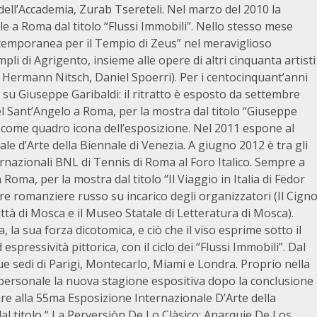
e dell’Accademia, Zurab Tsereteli. Nel marzo del 2010 la
e a Roma dal titolo “Flussi Immobili”. Nello stesso mese
ntemporanea per il Tempio di Zeus” nel meraviglioso
pli di Agrigento, insieme alle opere di altri cinquanta artisti
, Hermann Nitsch, Daniel Spoerri). Per i centocinquant’anni
 su Giuseppe Garibaldi: il ritratto è esposto da settembre
l Sant’Angelo a Roma, per la mostra dal titolo “Giuseppe
to come quadro icona dell’esposizione. Nel 2011 espone al
ale d’Arte della Biennale di Venezia. A giugno 2012 è tra gli
Internazionali BNL di Tennis di Roma al Foro Italico. Sempre a
oma, per la mostra dal titolo “Il Viaggio in Italia di Fëdor
ebre romanziere russo su incarico degli organizzatori (Il Cign
ttà di Mosca e il Museo Statale di Letteratura di Mosca).
, la sua forza dicotomica, e ciò che il viso esprime sotto il
spressività pittorica, con il ciclo dei “Flussi Immobili”. Dal
sue sedi di Parigi, Montecarlo, Miami e Londra. Proprio nella
a personale la nuova stagione espositiva dopo la conclusione
pare alla 55ma Esposizione Internazionale D’Arte della
dal titolo “ La Perversiòn De Lo Clàsico: Anarquie De Los