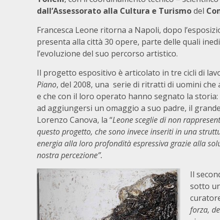
dall’Assessorato alla Cultura e Turismo
del
Com
Francesca Leone ritorna a Napoli, dopo l’esposizio
presenta alla città 30 opere, parte delle quali inedi
l’evoluzione del suo percorso artistico.
Il progetto espositivo è articolato in tre cicli di l
Piano
, del 2008, una serie di ritratti di uomini c
e che con il loro operato hanno segnato la storia:
ad aggiungersi un omaggio a suo padre, il grand
Lorenzo Canova, la “
Leone sceglie di non rappresenta
questo progetto, che sono invece inseriti in una stru
energia alla loro profondità espressiva grazie alla sol
nostra percezione”.
Il secon
sotto un
curatore
forza, d