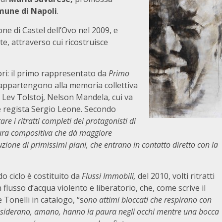
une di Napoli
.
ne di Castel dell’Ovo nel 2009, e
te, attraverso cui ricostruisce
avori: il primo rappresentato da
Primo
he appartengono alla memoria collettiva
 Lev Tolstoj, Nelson Mandela, cui va
e regista Sergio Leone. Secondo
re i ritratti completi dei protagonisti di
ttura compositiva che dà maggiore
uzione di primissimi piani, che entrano in contatto diretto con la
do ciclo è costituito da
Flussi Immobili,
del 2010, volti ritratti
 flusso d’acqua violento e liberatorio, che, come scrive il
 Tonelli in catalogo, “s
ono attimi bloccati che respirano con
esiderano, amano, hanno la paura negli occhi mentre una bocca