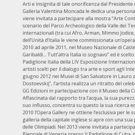
Arti e insignita di tale onorificenza dal President
Galleria Valentina Moncada le dedica una personal
viene invitata a partecipare alla mostra “Arte Co
scenario del Parco Archeologico della Valle dei Tem
internazionali (tra cui Afro, Arman, Mimmo Jodice
dell’Unità d’Italia le viene commissionata un’opera
2010 ad aprile 2011, nel Museo Nazionale di Caste
Garibaldi… Tutt’altra Italia io sognavo” ed è scel
Padiglione Italia della LIV Esposizione Internazion
artisti scelti per il dialogo tra arte e sport agli 
giugno 2012 nei Musei di San Salvatore in Lauro a R
Dostoevskij”, l’artista realizza un ritratto del cel
GG Edizioni in partecipazione con il Museo della Ci
Affascinata dal rapporto tra l’acqua, la sua purezza
suo influsso, concentra su questo la sua ricerca ed e
2010 l’Opera Gallery ne ottiene l’esclusiva per le 
galleria della capitale inglese si apre con una su
delle Olimpiadi. Nel 2013 viene invitata a parteci
Biennale di Venezia presso Il Padiglione di Cuba, 