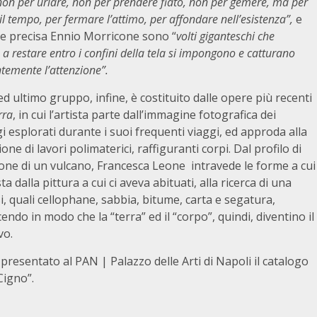
non per urlare, non per prendere fiato, non per gemere, ma per
il tempo, per fermare l’attimo, per affondare nell’esistenza”,
e
e precisa Ennio Morricone sono “
volti giganteschi che
 a restare entro i confini della tela si impongono e catturano
temente l’attenzione”.
 ed ultimo gruppo, infine, è costituito dalle opere più recenti
rra
, in cui l’artista parte dall’immagine fotografica dei
 esplorati durante i suoi frequenti viaggi, ed approda alla
ione di lavori polimaterici, raffiguranti corpi. Dal profilo di
ione di un vulcano, Francesca Leone intravede le forme a cui
a dalla pittura a cui ci aveva abituati, alla ricerca di una
, quali cellophane, sabbia, bitume, carta e segatura,
endo in modo che la “terra” ed il “corpo”, quindi, diventino il
vo.
resentato al PAN | Palazzo delle Arti di Napoli il catalogo
Cigno”.