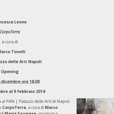
ncesca Leone
CorpoTerra
a cura di
rco Tonelli
zzo delle Arti Napoli
Opening
 dicembre ore 18.00
bre al 9 febbraio 2014
al PAN | Palazzo delle Arti di Napoli
o
CorpoTerra
, a cura di
Marco
 di
Maria Savarese,
promossa