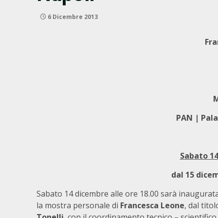
6 Dicembre 2013
Fra
Ma
PAN | Pala
Sabato 14
dal
15 dicem
Sabato 14 dicembre alle ore 18.00 sarà inaugurata 
la mostra personale di
Francesca Leone
, dal titol
Tonelli
, con il coordinamento tecnico – scientifico