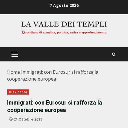
Zum
7 Agosto 2026
Inhalt
springen
PRIMÄRES
MENÜ
Home
Immigrati: con Eurosur si rafforza la
cooperazione europea
In evidenza
Immigrati: con Eurosur si rafforza la
cooperazione europea
21 Ottobre 2013