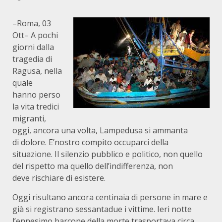
–Roma, 03
Ott– A pochi
giorni dalla
tragedia di
Ragusa, nella
quale
hanno perso
la vita tredici
migranti,
oggi, ancora una volta, Lampedusa si ammanta
di dolore. E’nostro compito occuparci della
situazione. Il silenzio pubblico e politico, non quello
del rispetto ma quello dell’indifferenza, non
deve rischiare di esistere.
Oggi risultano ancora centinaia di persone in mare e
già si registrano sessantadue i vittime. Ieri notte
l’ennesimo barcone della morte trasportava circa