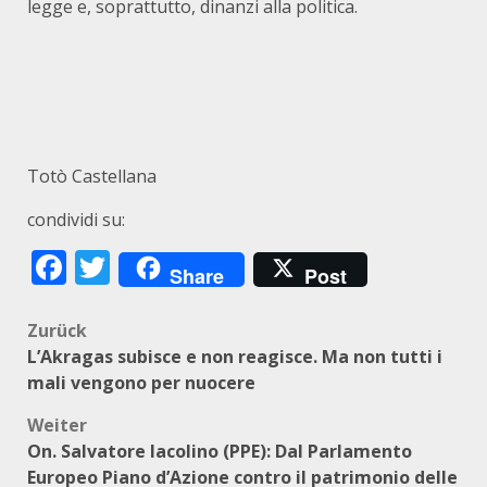
legge e, soprattutto, dinanzi alla politica.
Totò Castellana
condividi su:
Facebook
Twitter
Share
Post
Beitragsnavigation
Zurück
L’Akragas subisce e non reagisce. Ma non tutti i
mali vengono per nuocere
Weiter
On. Salvatore Iacolino (PPE): Dal Parlamento
Europeo Piano d’Azione contro il patrimonio delle