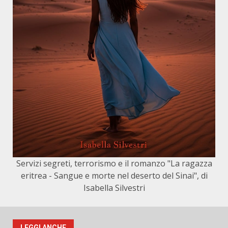
Servizi segreti, terrorismo e il romanzo "La ragazza
eritrea - Sangue e morte nel deserto del Sinai", di
Isabella Silvestri
LEGGI ANCHE