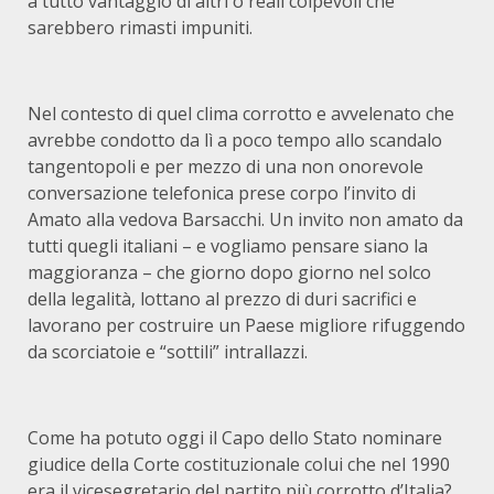
a tutto vantaggio di altri o reali colpevoli che
sarebbero rimasti impuniti.
Nel contesto di quel clima corrotto e avvelenato che
avrebbe condotto da lì a poco tempo allo scandalo
tangentopoli e per mezzo di una non onorevole
conversazione telefonica prese corpo l’invito di
Amato alla vedova Barsacchi. Un invito non amato da
tutti quegli italiani – e vogliamo pensare siano la
maggioranza – che giorno dopo giorno nel solco
della legalità, lottano al prezzo di duri sacrifici e
lavorano per costruire un Paese migliore rifuggendo
da scorciatoie e “sottili” intrallazzi.
Come ha potuto oggi il Capo dello Stato nominare
giudice della Corte costituzionale colui che nel 1990
era il vicesegretario del partito più corrotto d’Italia?