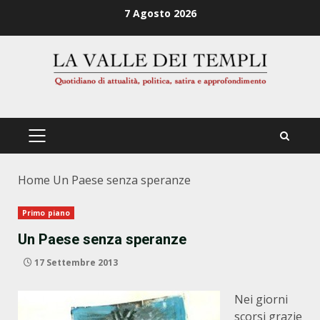
Zum
7 Agosto 2026
Inhalt
springen
PRIMÄRES
MENÜ
Home
Un Paese senza speranze
Primo piano
Un Paese senza speranze
17 Settembre 2013
Nei giorni
scorsi grazie