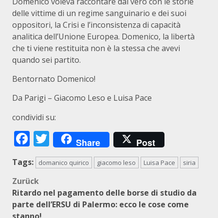
Domenico voleva raccontare dal vero con le storie
delle vittime di un regime sanguinario e dei suoi
oppositori, la Crisi e l’inconsistenza di capacità
analitica dell’Unione Europea. Domenico, la libertà
che ti viene restituita non è la stessa che avevi
quando sei partito.
Bentornato Domenico!
Da Parigi – Giacomo Leso e Luisa Pace
condividi su:
Facebook
Twitter
Share
Post
Tags:
domanico quirico
giacomo leso
Luisa Pace
siria
Beitragsnavigation
Zurück
Ritardo nel pagamento delle borse di studio da
parte dell’ERSU di Palermo: ecco le cose come
stanno!