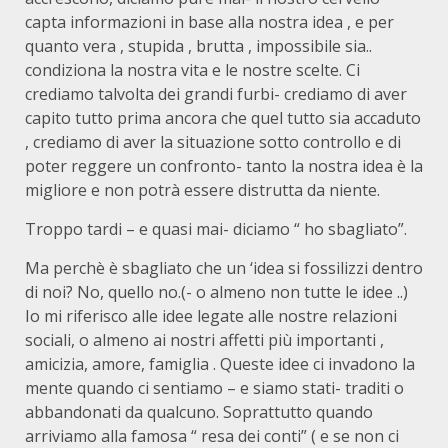
capta informazioni in base alla nostra idea , e per
quanto vera , stupida , brutta , impossibile sia..
condiziona la nostra vita e le nostre scelte. Ci
crediamo talvolta dei grandi furbi- crediamo di aver
capito tutto prima ancora che quel tutto sia accaduto
, crediamo di aver la situazione sotto controllo e di
poter reggere un confronto- tanto la nostra idea è la
migliore e non potrà essere distrutta da niente.
Troppo tardi – e quasi mai- diciamo “ ho sbagliato”.
Ma perchè è sbagliato che un ‘idea si fossilizzi dentro
di noi? No, quello no.(- o almeno non tutte le idee ..)
Io mi riferisco alle idee legate alle nostre relazioni
sociali, o almeno ai nostri affetti più importanti ,
amicizia, amore, famiglia . Queste idee ci invadono la
mente quando ci sentiamo – e siamo stati- traditi o
abbandonati da qualcuno. Soprattutto quando
arriviamo alla famosa “ resa dei conti” ( e se non ci