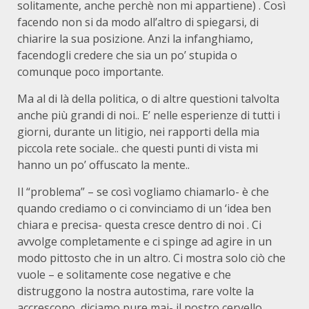
solitamente, anche perchè non mi appartiene) . Così
facendo non si da modo all’altro di spiegarsi, di
chiarire la sua posizione. Anzi la infanghiamo,
facendogli credere che sia un po’ stupida o
comunque poco importante.
Ma al di là della politica, o di altre questioni talvolta
anche più grandi di noi.. E’ nelle esperienze di tutti i
giorni, durante un litigio, nei rapporti della mia
piccola rete sociale.. che questi punti di vista mi
hanno un po’ offuscato la mente..
Il “problema” – se così vogliamo chiamarlo- è che
quando crediamo o ci convinciamo di un ‘idea ben
chiara e precisa- questa cresce dentro di noi . Ci
avvolge completamente e ci spinge ad agire in un
modo pittosto che in un altro. Ci mostra solo ciò che
vuole – e solitamente cose negative e che
distruggono la nostra autostima, rare volte la
accrescono, diciamo pure mai- il nostro cervello