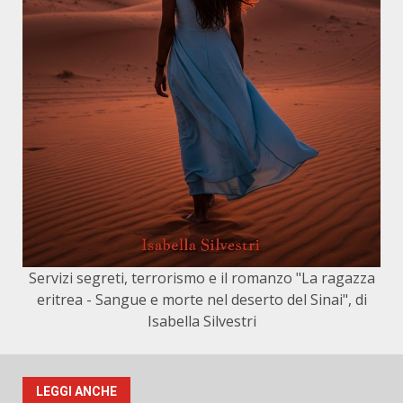
Servizi segreti, terrorismo e il romanzo "La ragazza
eritrea - Sangue e morte nel deserto del Sinai", di
Isabella Silvestri
LEGGI ANCHE