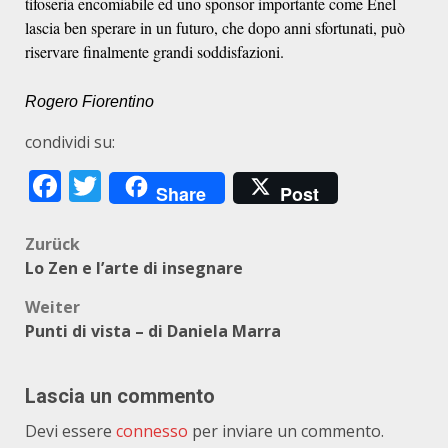
tifoseria encomiabile ed uno sponsor importante come Enel
lascia ben sperare in un futuro, che dopo anni sfortunati, può
riservare finalmente grandi soddisfazioni.
Rogero Fiorentino
condividi su:
Facebook
Twitter
Share
Post
Beitragsnavigation
Zurück
Lo Zen e l’arte di insegnare
Weiter
Punti di vista – di Daniela Marra
Lascia un commento
Devi essere
connesso
per inviare un commento.