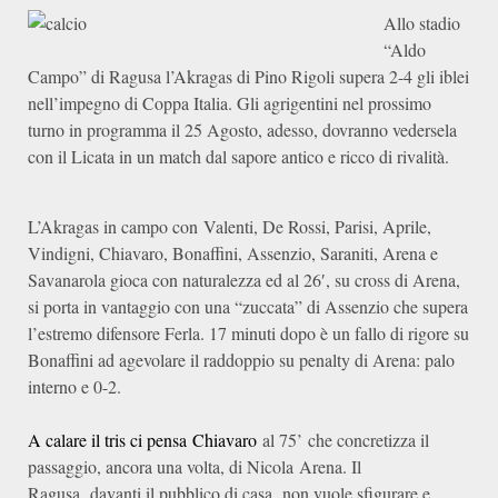
Allo stadio
“Aldo
Campo” di Ragusa l’Akragas di Pino Rigoli supera 2-4 gli iblei
nell’impegno di Coppa Italia. Gli agrigentini nel prossimo
turno in programma il 25 Agosto, adesso, dovranno vedersela
con il Licata in un match dal sapore antico e ricco di rivalità.
L’Akragas in campo con
Valenti, De Rossi, Parisi, Aprile,
Vindigni, Chiavaro, Bonaffini, Assenzio, Saraniti, Arena e
Savanarola gioca con naturalezza ed al 26′, su cross di Arena,
si porta in vantaggio con una “zuccata” di Assenzio che supera
l’estremo difensore Ferla. 17 minuti dopo è un fallo di rigore su
Bonaffini ad agevolare il raddoppio su penalty di Arena: palo
interno e 0-2.
A calare il tris ci pensa Chiavaro
al 75’ che concretizza il
passaggio, ancora una volta, di Nicola Arena. Il
Ragusa, davanti il pubblico di casa, non vuole sfigurare e