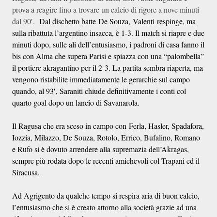
prova a reagire fino a trovare un calcio di rigore a nove minuti
dal 90′.
Dal dischetto batte
De Souza, Valenti respinge, ma
sulla ribattuta l’argentino insacca, è 1-3. Il match si riapre e due
minuti dopo, sulle ali dell’entusiasmo, i padroni di casa fanno il
bis con Alma che supera Parisi e spiazza con una “palombella”
il portiere akragantino per il 2-3. La partita sembra riaperta, ma
vengono ristabilite immediatamente le gerarchie sul campo
quando, al 93′, Saraniti chiude definitivamente i conti col
quarto goal dopo un lancio di Savanarola.
Il Ragusa che era sceso in campo con
Ferla, Hasler, Spadafora,
Iozzia, Milazzo, De Souza, Rotolo, Errico, Bufalino, Romano
e Rufo si è dovuto arrendere alla supremazia dell’Akragas,
sempre più rodata dopo le recenti amichevoli col Trapani ed il
Siracusa.
Ad Agrigento da qualche tempo si respira aria di buon calcio,
l’entusiasmo che si è creato attorno alla società grazie ad una