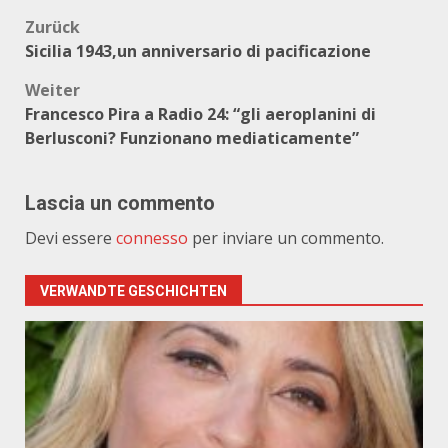
Beitragsnavigation
Zurück
Sicilia 1943,un anniversario di pacificazione
Weiter
Francesco Pira a Radio 24: “gli aeroplanini di
Berlusconi? Funzionano mediaticamente”
Lascia un commento
Devi essere
connesso
per inviare un commento.
VERWANDTE GESCHICHTEN