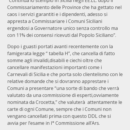
“Continua lo scempio in Sicilia negli EE.LL. dopo il
Commissariamento delle Province che ha gettato nel
caos i servizi garantiti e i dipendenti, adesso si
appresta a Commissariare i Comuni Siciliani
ergendosi a Governatore unico senza controllo ma
con 11% dei consensi ricevuti dal Popolo Siciliano”.
Dopo i guasti portati avanti recentemente con la
famigerata legge “ tabella H”, che cancella di fatto
somme agli invalidi,disabili e ciechi oltre che
cancellare manifestazioni importanti come i
Carnevali di Sicilia e che porta solo clientelismo con le
relative domande che si dovranno apprestare i
Comuni a presentare “una sorte di bando che verrà
valutato da una commissione di esperti,ovviamente
nominata da Crocetta,” che valuterà attentamente le
carte di ogni Comune, sempre che i Comuni non
vengano cancellati prima con questo DDL che si
avvia per l’esame in I° Commissione all’Ars.