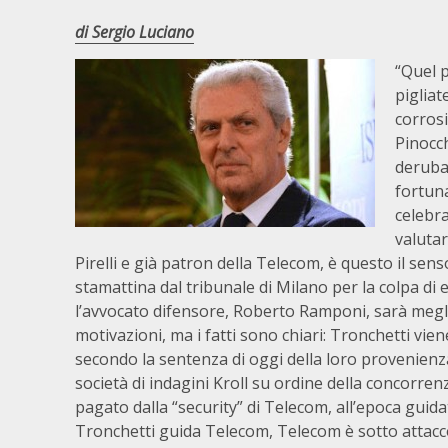
di Sergio Luciano
“Quel 
pigliat
corrosi
Pinocch
deruba
fortun
celebra
valuta
Pirelli e già patron della Telecom, è questo il s
stamattina dal tribunale di Milano per la colpa 
l’avvocato difensore, Roberto Ramponi, sarà megli
motivazioni, ma i fatti sono chiari: Tronchetti vie
secondo la sentenza di oggi della loro provenienza i
società di indagini Kroll su ordine della concorren
pagato dalla “security” di Telecom, all’epoca guid
Tronchetti guida Telecom, Telecom è sotto attacco 