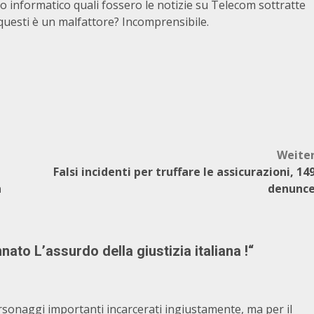
o informatico quali fossero le notizie su Telecom sottratte
questi è un malfattore? Incomprensibile.
Weite
Falsi incidenti per truffare le assicurazioni, 14
n
denunc
ato L’assurdo della giustizia italiana !
“
ersonaggi importanti incarcerati ingiustamente, ma per il