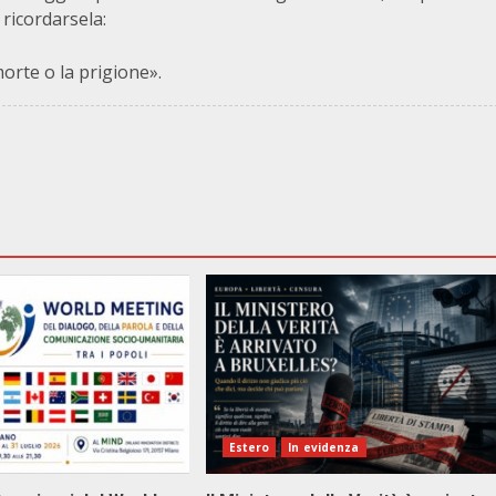
 ricordarsela:
orte o la prigione».
Estero
In evidenza