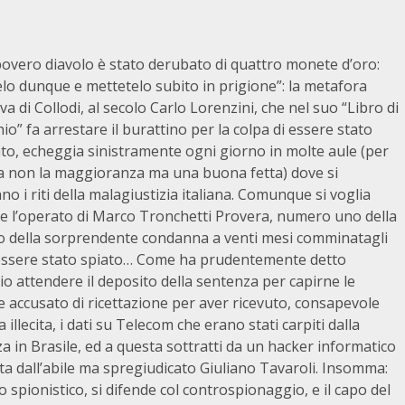
povero diavolo è stato derubato di quattro monete d’oro:
elo dunque e mettetelo subito in prigione”: la metafora
va di Collodi, al secolo Carlo Lorenzini, che nel suo “Libro di
io” fa arrestare il burattino per la colpa di essere stato
to, echeggia sinistramente ogni giorno in molte aule (per
a non la maggioranza ma una buona fetta) dove si
no i riti della malagiustizia italiana. Comunque si voglia
re l’operato di Marco Tronchetti Provera, numero uno della
enso della sorprendente condanna a venti mesi comminatagli
di essere stato spiato… Come ha prudentemente detto
o attendere il deposito della sentenza per capirne le
ne accusato di ricettazione per aver ricevuto, consapevole
llecita, i dati su Telecom che erano stati carpiti dalla
za in Brasile, ed a questa sottratti da un hacker informatico
ata dall’abile ma spregiudicato Giuliano Tavaroli. Insomma:
spionistico, si difende col controspionaggio, e il capo del