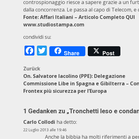
controspionaggio riesce a sapere grazie a un furt
dalla concorrenza. Le passa al capo di Telecom, e 
Fonte: Affari Italiani – Articolo Completo QUI
www.studiostampa.com
condividi su:
Facebook
Twitter
Share
Post
Beitragsnavigation
Zurück
On. Salvatore Iacolino (PPE): Delegazione
Commissione Libe in Spagna e Gibilterra – Co
Frontex più sicurezza per l’Europa
1 Gedanken zu „
Tronchetti leso e condann
Carlo Collodi
ha detto:
22 Luglio 2013 alle 19:46
Anche la bibbia ha molti riferimenti a p