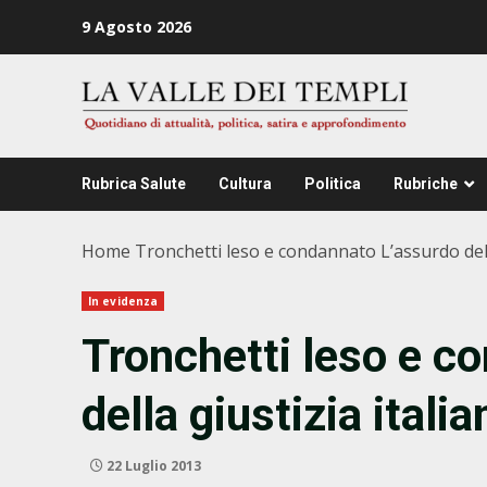
Zum
9 Agosto 2026
Inhalt
springen
Rubrica Salute
Cultura
Politica
Rubriche
Home
Tronchetti leso e condannato L’assurdo della
In evidenza
Tronchetti leso e c
della giustizia italia
22 Luglio 2013