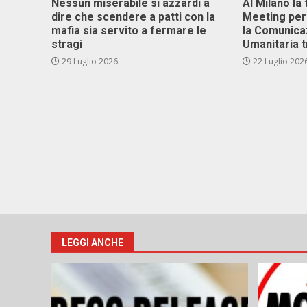
Nessun miserabile si azzardi a
Al Milano la 
dire che scendere a patti con la
Meeting per 
mafia sia servito a fermare le
la Comunica
stragi
Umanitaria t
29 Luglio 2026
22 Luglio 202
LEGGI ANCHE