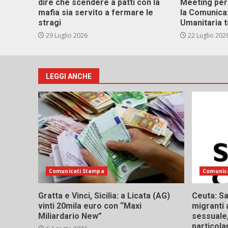
dire che scendere a patti con la
Meeting per 
mafia sia servito a fermare le
la Comunica
stragi
Umanitaria t
29 Luglio 2026
22 Luglio 202
LEGGI ANCHE
Comunicati Stampa
Comunic
Gratta e Vinci, Sicilia: a Licata (AG)
Ceuta: Sa
vinti 20mila euro con “Maxi
migranti 
Miliardario New”
sessuale,
particola