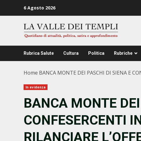
Zum
6 Agosto 2026
Inhalt
springen
Rubrica Salute
Cultura
Politica
Rubriche
Home
BANCA MONTE DEI PASCHI DI SIENA E CO
In evidenza
BANCA MONTE DEI 
CONFESERCENTI I
RILANCIARE L’OFF