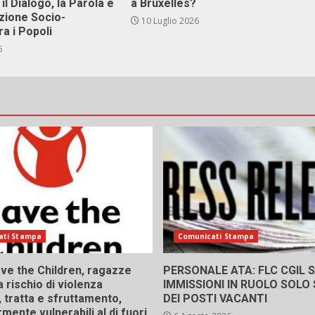
il Dialogo, la Parola e
a Bruxelles?
zione Socio-
10 Luglio 2026
ra i Popoli
6
ati Stampa
Comunicati Stampa
ve the Children, ragazze
PERSONALE ATA: FLC CGIL SI
a rischio di violenza
IMMISSIONI IN RUOLO SOLO
 tratta e sfruttamento,
DEI POSTI VACANTI
rmente vulnerabili al di fuori