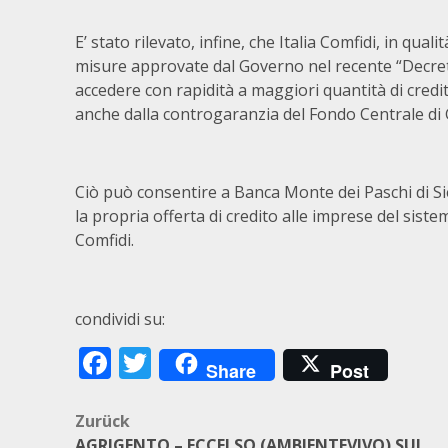
E’ stato rilevato, infine, che Italia Comfidi, in quali
misure approvate dal Governo nel recente “Decre
accedere con rapidità a maggiori quantità di credit
anche dalla controgaranzia del Fondo Centrale di G
Ciò può consentire a Banca Monte dei Paschi di Si
la propria offerta di credito alle imprese del sist
Comfidi.
condividi su:
Facebook
Twitter
Share
Post
Beitragsnavigation
Zurück
AGRIGENTO – ECCELSO (AMBIENTEVIVO) SUL