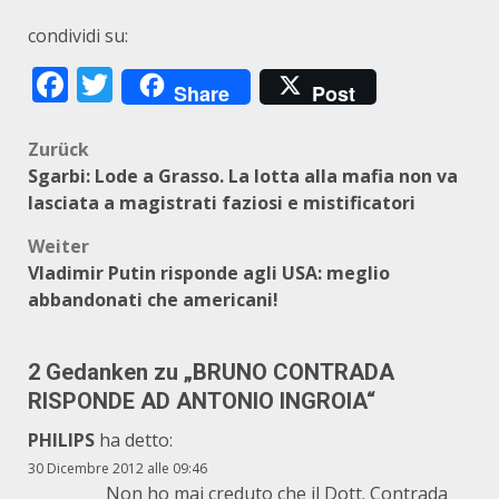
condividi su:
Facebook
Twitter
Share
Post
Beitragsnavigation
Zurück
Sgarbi: Lode a Grasso. La lotta alla mafia non va
lasciata a magistrati faziosi e mistificatori
Weiter
Vladimir Putin risponde agli USA: meglio
abbandonati che americani!
2 Gedanken zu „
BRUNO CONTRADA
RISPONDE AD ANTONIO INGROIA
“
PHILIPS
ha detto:
30 Dicembre 2012 alle 09:46
Non ho mai creduto che il Dott. Contrada