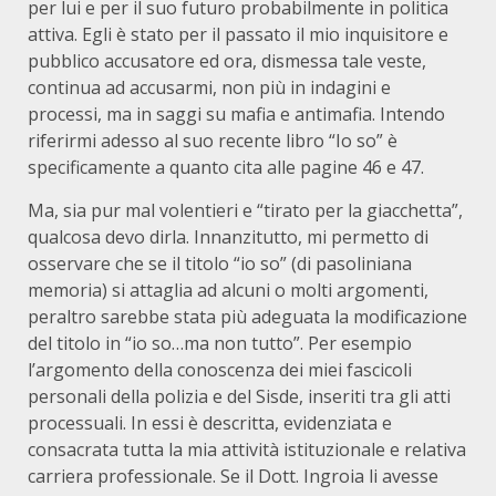
per lui e per il suo futuro probabilmente in politica
attiva. Egli è stato per il passato il mio inquisitore e
pubblico accusatore ed ora, dismessa tale veste,
continua ad accusarmi, non più in indagini e
processi, ma in saggi su mafia e antimafia. Intendo
riferirmi adesso al suo recente libro “Io so” è
specificamente a quanto cita alle pagine 46 e 47.
Ma, sia pur mal volentieri e “tirato per la giacchetta”,
qualcosa devo dirla. Innanzitutto, mi permetto di
osservare che se il titolo “io so” (di pasoliniana
memoria) si attaglia ad alcuni o molti argomenti,
peraltro sarebbe stata più adeguata la modificazione
del titolo in “io so…ma non tutto”. Per esempio
l’argomento della conoscenza dei miei fascicoli
personali della polizia e del Sisde, inseriti tra gli atti
processuali. In essi è descritta, evidenziata e
consacrata tutta la mia attività istituzionale e relativa
carriera professionale. Se il Dott. Ingroia li avesse