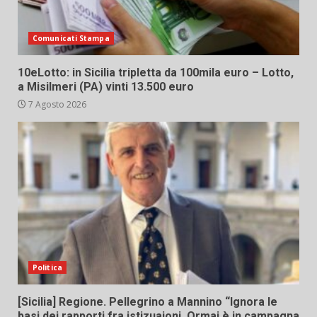
Comunicati Stampa
10eLotto: in Sicilia tripletta da 100mila euro – Lotto,
a Misilmeri (PA) vinti 13.500 euro
7 Agosto 2026
Politica
[Sicilia] Regione. Pellegrino a Mannino “Ignora le
basi dei rapporti fra istizuaioni. Ormai è in campagna