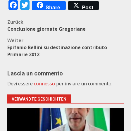
Facebook
Twitter
Share
Post
Beitragsnavigation
Zurück
Conclusione giornate Gregoriane
Weiter
Epifanio Bellini su destinazione contributo
Primarie 2012
Lascia un commento
Devi essere
connesso
per inviare un commento.
VERWANDTE GESCHICHTEN