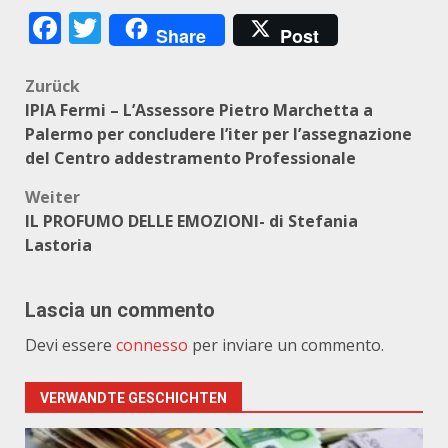
Facebook
Twitter
Share
Post
Beitragsnavigation
Zurück
IPIA Fermi – L’Assessore Pietro Marchetta a
Palermo per concludere l’iter per l’assegnazione
del Centro addestramento Professionale
Weiter
IL PROFUMO DELLE EMOZIONI- di Stefania
Lastoria
Lascia un commento
Devi essere
connesso
per inviare un commento.
VERWANDTE GESCHICHTEN