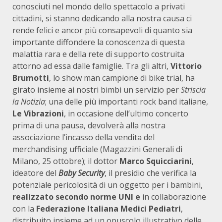
conosciuti nel mondo dello spettacolo a privati
cittadini, si stanno dedicando alla nostra causa ci
rende felici e ancor più consapevoli di quanto sia
importante diffondere la conoscenza di questa
malattia rara e della rete di supporto costruita
attorno ad essa dalle famiglie. Tra gli altri,
Vittorio
Brumotti
, lo show man campione di bike trial, ha
girato insieme ai nostri bimbi un servizio per
Striscia
la Notizia
; una delle più importanti rock band italiane,
Le Vibrazioni
, in occasione dell’ultimo concerto
prima di una pausa, devolverà alla nostra
associazione l’incasso della vendita del
merchandising ufficiale (Magazzini Generali di
Milano, 25 ottobre); il dottor
Marco Squicciarini
,
ideatore del
Baby Security
, il presidio che verifica la
potenziale pericolosità di un oggetto per i bambini,
realizzato secondo norme UNI e
in collaborazione
con la
Federazione Italiana Medici Pediatri
,
distribuito insieme ad un opuscolo illustrativo delle