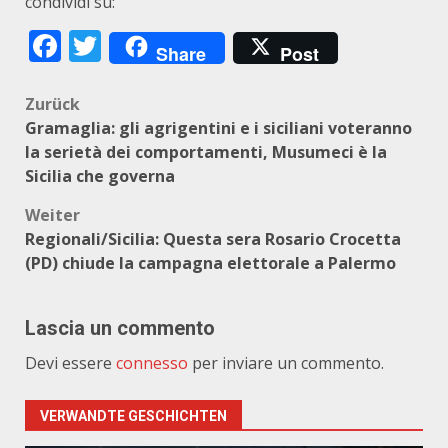
condividi su:
Facebook
Twitter
Share
Post
Beitragsnavigation
Zurück
Gramaglia: gli agrigentini e i siciliani voteranno
la serietà dei comportamenti, Musumeci è la
Sicilia che governa
Weiter
Regionali/Sicilia: Questa sera Rosario Crocetta
(PD) chiude la campagna elettorale a Palermo
Lascia un commento
Devi essere
connesso
per inviare un commento.
VERWANDTE GESCHICHTEN