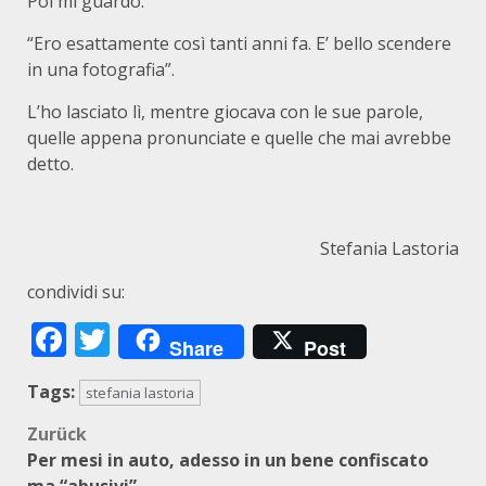
Poi mi guardò:
“Ero esattamente così tanti anni fa. E’ bello scendere
in una fotografia”.
L’ho lasciato lì, mentre giocava con le sue parole,
quelle appena pronunciate e quelle che mai avrebbe
detto.
Stefania Lastoria
condividi su:
Facebook
Twitter
Share
Post
Tags:
stefania lastoria
Beitragsnavigation
Zurück
Per mesi in auto, adesso in un bene confiscato