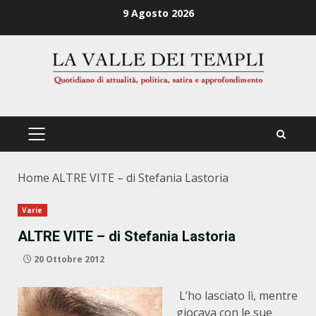
Zum
9 Agosto 2026
Inhalt
springen
PRIMÄRES
MENÜ
Home
ALTRE VITE – di Stefania Lastoria
Varie
ALTRE VITE – di Stefania Lastoria
20 Ottobre 2012
L’ho lasciato lì, mentre
giocava con le sue