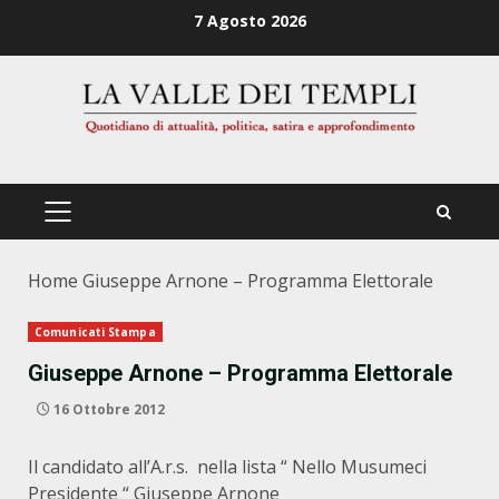
Zum
7 Agosto 2026
Inhalt
springen
PRIMÄRES
MENÜ
Home
Giuseppe Arnone – Programma Elettorale
Comunicati Stampa
Giuseppe Arnone – Programma Elettorale
16 Ottobre 2012
Il candidato all’A.r.s. nella lista “ Nello Musumeci
Presidente “ Giuseppe Arnone