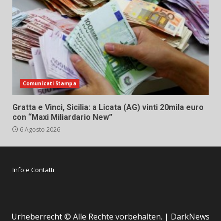
Comunicati Stampa
Gratta e Vinci, Sicilia: a Licata (AG) vinti 20mila euro
con “Maxi Miliardario New”
6 Agosto 2026
Info e Contatti
Urheberrecht © Alle Rechte vorbehalten.
|
DarkNews