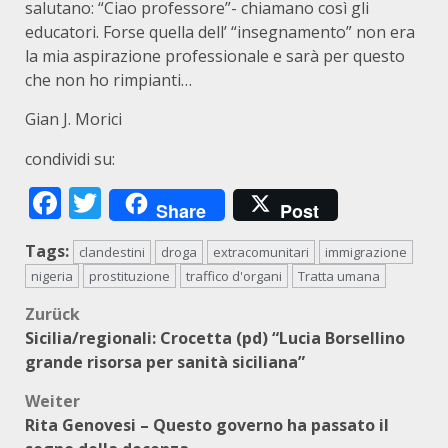
salutano: “Ciao professore”- chiamano così gli
educatori. Forse quella dell’ “insegnamento” non era
la mia aspirazione professionale e sarà per questo
che non ho rimpianti…
Gian J. Morici
condividi su:
Facebook
Twitter
Share
Post
Tags:
clandestini
droga
extracomunitari
immigrazione
nigeria
prostituzione
traffico d'organi
Tratta umana
Beitragsnavigation
Zurück
Sicilia/regionali: Crocetta (pd) “Lucia Borsellino
grande risorsa per sanità siciliana”
Weiter
Rita Genovesi – Questo governo ha passato il