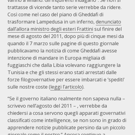
vanno a Milano. Gli inquirenti indagano”. Se non si
trattasse di vicende tanto serie verrebbe da ridere.
Così come nel caso del piano di Gheddafi di
trasformare Lampedusa in un inferno,
denunciato
dall’allora ministro degli esteri Frattini
sul finire del
mese di agosto del 2011, dopo più di cinque mesi da
quando il 7 marzo sulle pagine di questo giornale
pubblicavamo la notizia di come Gheddafi avesse
intenzione di mandare in Europa migliaia di
fuggiaschi che dalla Libia volevano raggiungere la
Tunisia e che gli stessi erano stati arrestati dalle
forze filogovernative per essere imbarcati e ‘spediti‘
sulle nostre coste (
leggi l’articolo
).
“Se il governo italiano realmente non sapeva nulla –
scrivevo nell’agosto del 2011 – , verrebbe da
chiedersi a cosa servono quegli apparati governativi
classificati come intelligence, se non sono in grado di
apprendere notizie pubblicate persino da un piccolo
giornale come il nostro.” Ancora continuo a