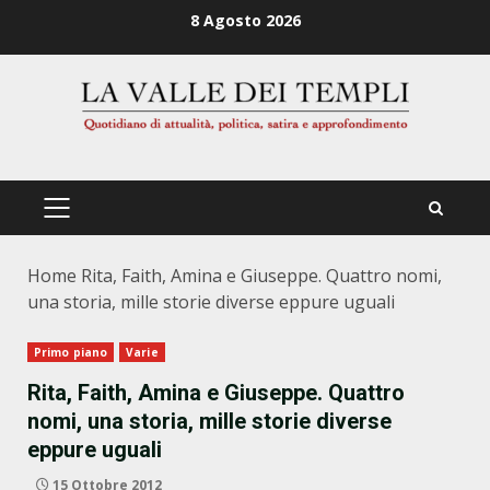
Zum
8 Agosto 2026
Inhalt
springen
PRIMÄRES
MENÜ
Home
Rita, Faith, Amina e Giuseppe. Quattro nomi,
una storia, mille storie diverse eppure uguali
Primo piano
Varie
Rita, Faith, Amina e Giuseppe. Quattro
nomi, una storia, mille storie diverse
eppure uguali
15 Ottobre 2012